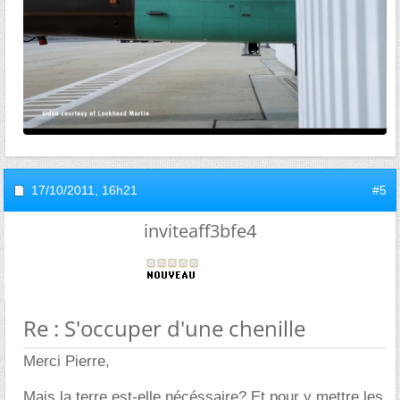
17/10/2011,
16h21
#5
inviteaff3bfe4
Re : S'occuper d'une chenille
Merci Pierre,
Mais la terre est-elle nécéssaire? Et pour y mettre les