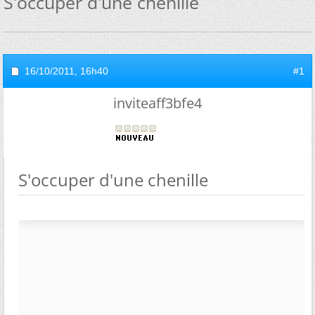
S'occuper d'une chenille
16/10/2011,
16h40
#1
inviteaff3bfe4
S'occuper d'une chenille