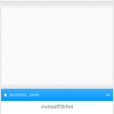
16/10/2011,
16h50
#2
inviteaff3bfe4