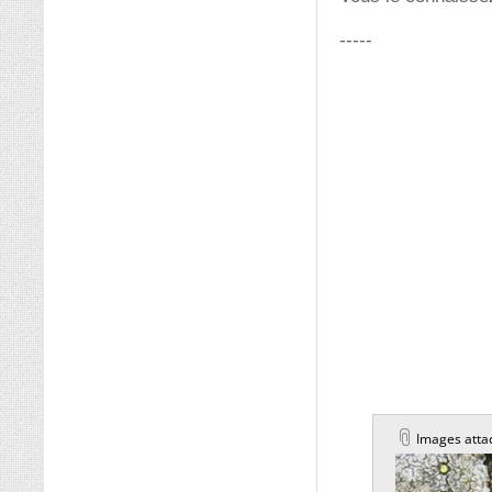
-----
Images atta