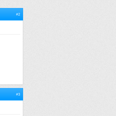
#2
#3