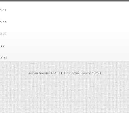
ales
ales
ales
les
tales
Fuseau horaire GMT +1. Il est actuellement
13h53
.