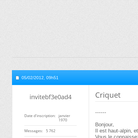
05/02/2012,
09h51
Criquet
invitebf3e0ad4
------
Date d'inscription
janvier
1970
Bonjour,
Il est haut-alpin, e
Messages
5 762
Vous le connaisse