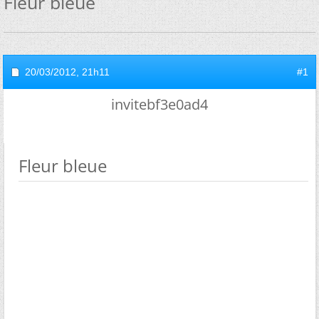
Fleur bleue
20/03/2012,
21h11
#1
invitebf3e0ad4
Fleur bleue