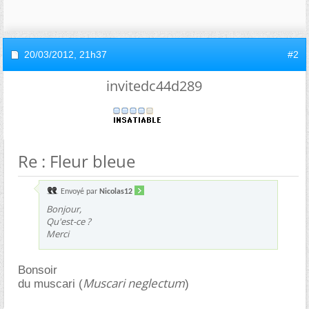
20/03/2012,
21h37
#2
invitedc44d289
Re : Fleur bleue
Envoyé par
Nicolas12
Bonjour,
Qu'est-ce ?
Merci
Bonsoir
Muscari neglectum
du muscari (
)