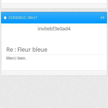
21/03/2012,
06h17
#3
invitebf3e0ad4
Re : Fleur bleue
Merci bien.