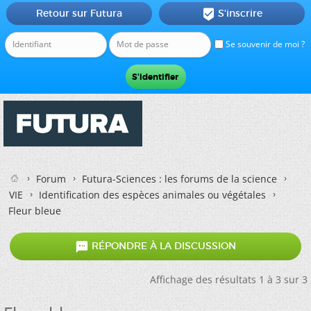
Retour sur Futura
S'inscrire

Se souvenir de moi ?
Forum
Futura-Sciences : les forums de la science
VIE
Identification des espèces animales ou végétales
Fleur bleue

RÉPONDRE À LA DISCUSSION
Affichage des résultats 1 à 3 sur 3