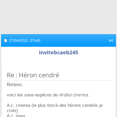
27/04/2012,
07h45
#4
invitebcaeb245
Re : Héron cendré
Bonjour,
Ardea cinerea
voici les sous-espèces de
:
A.c. cinerea (le plus foncé des hérons cendrés je
crois)
A.c. jouyi