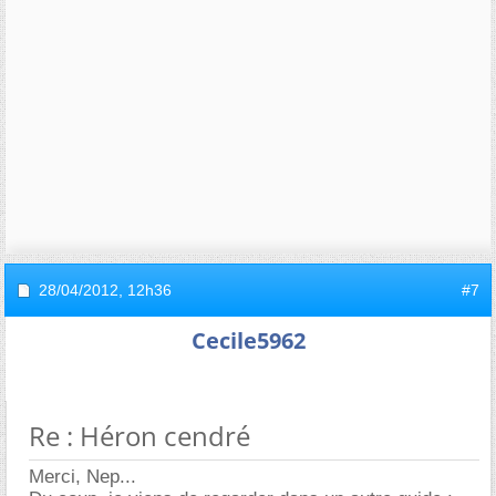
28/04/2012,
12h36
#7
Cecile5962
Re : Héron cendré
Merci, Nep...