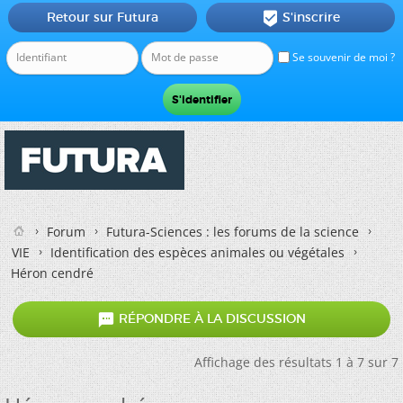
Retour sur Futura
S'inscrire

Se souvenir de moi ?
Forum
Futura-Sciences : les forums de la science
VIE
Identification des espèces animales ou végétales
Héron cendré

RÉPONDRE À LA DISCUSSION
Affichage des résultats 1 à 7 sur 7