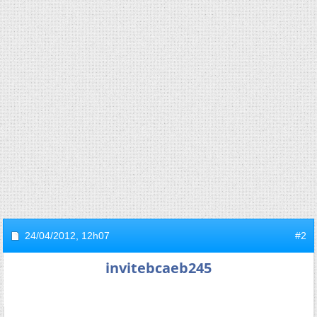
24/04/2012,
12h07
#2
invitebcaeb245