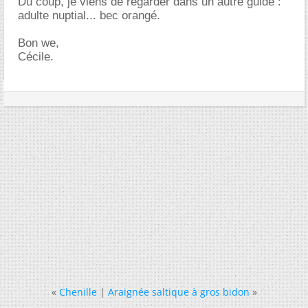
Du coup, je viens de regarder dans un autre guide :
adulte nuptial... bec orangé.
Bon we,
Cécile.
«
Chenille
|
Araignée saltique à gros bidon
»