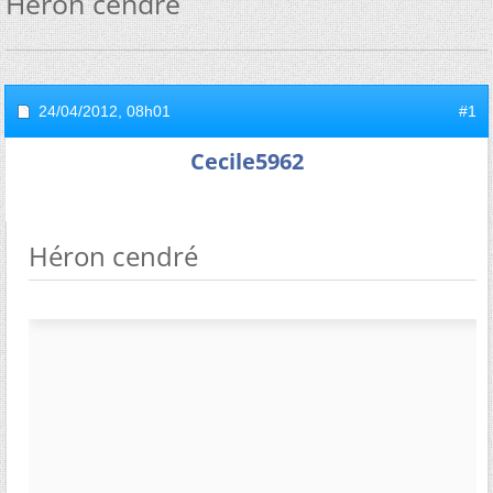
Héron cendré
24/04/2012,
08h01
#1
Cecile5962
Héron cendré