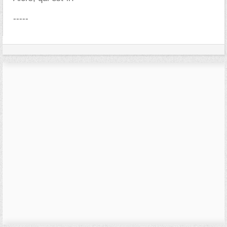
-----