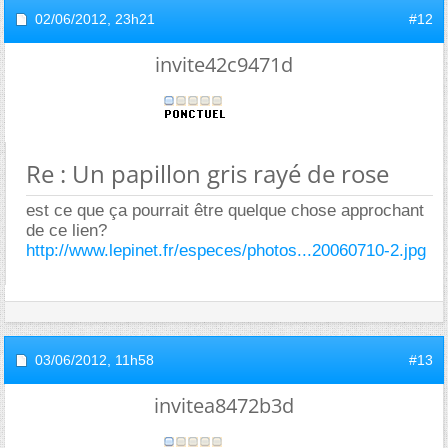
02/06/2012,
23h21
#12
invite42c9471d
Re : Un papillon gris rayé de rose
est ce que ça pourrait être quelque chose approchant
de ce lien?
http://www.lepinet.fr/especes/photos...20060710-2.jpg
03/06/2012,
11h58
#13
invitea8472b3d