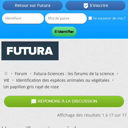
Retour sur Futura
S'inscrire

Se souvenir de moi ?
Forum
Futura-Sciences : les forums de la science
VIE
Identification des espèces animales ou végétales
Un papillon gris rayé de rose

RÉPONDRE À LA DISCUSSION
Affichage des résultats 1 à 17 sur 17