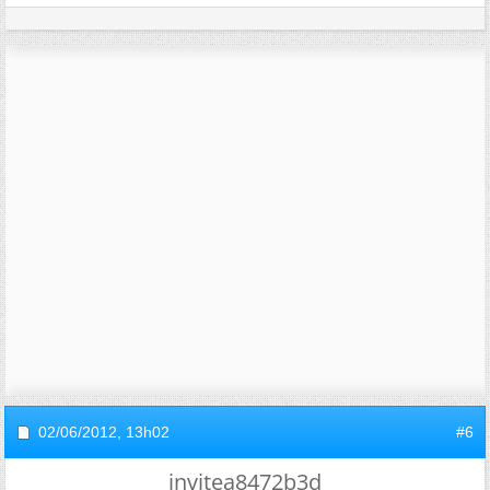
02/06/2012,
13h02
#6
invitea8472b3d