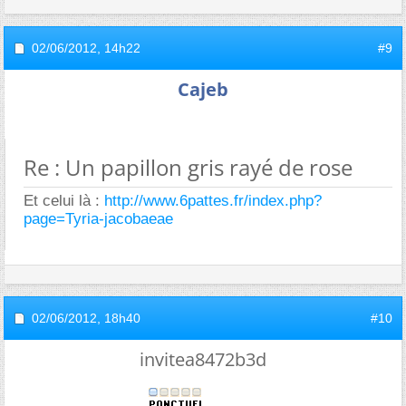
02/06/2012,
14h22
#9
Cajeb
Re : Un papillon gris rayé de rose
Et celui là :
http://www.6pattes.fr/index.php?
page=Tyria-jacobaeae
02/06/2012,
18h40
#10
invitea8472b3d