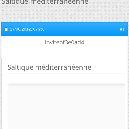
Saltique méditerranéenne
27/06/2012,
07h30
#1
invitebf3e0ad4
Saltique méditerranéenne