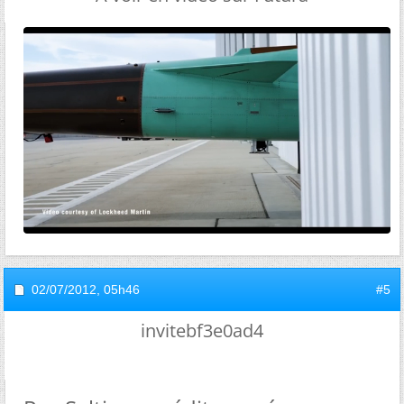
02/07/2012,
05h46
#5
invitebf3e0ad4