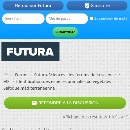
Retour sur Futura
S'inscrire

Se souvenir de moi ?
Forum
Futura-Sciences : les forums de la science
VIE
Identification des espèces animales ou végétales
Saltique méditerranéenne

RÉPONDRE À LA DISCUSSION
Affichage des résultats 1 à 5 sur 5