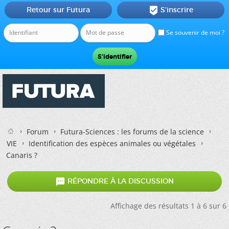
Retour sur Futura
S'inscrire

Se souvenir de moi ?
Forum
Futura-Sciences : les forums de la science
VIE
Identification des espèces animales ou végétales
Canaris ?

RÉPONDRE À LA DISCUSSION
Affichage des résultats 1 à 6 sur 6