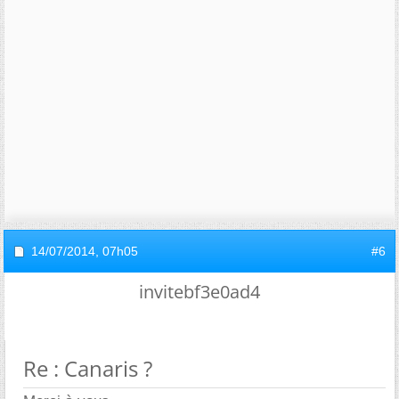
14/07/2014,
07h05
#6
invitebf3e0ad4
Re : Canaris ?