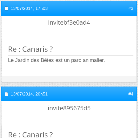
13/07/2014,
17h03
#3
invitebf3e0ad4
Re : Canaris ?
Le Jardin des Bêtes est un parc animalier.
13/07/2014,
20h51
#4
invite895675d5
Re : Canaris ?