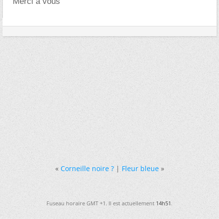
Merci à vous
«
Corneille noire ?
|
Fleur bleue
»
Fuseau horaire GMT +1. Il est actuellement
14h51
.