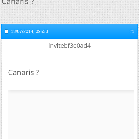
Canaris ?
13/07/2014,
09h33
#1
invitebf3e0ad4
Canaris ?