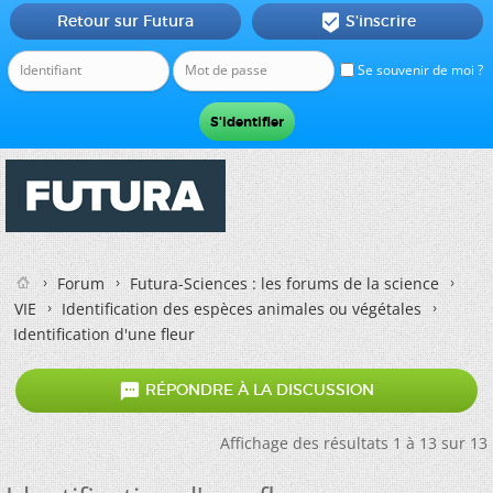
Retour sur Futura
S'inscrire

Se souvenir de moi ?
Forum
Futura-Sciences : les forums de la science
VIE
Identification des espèces animales ou végétales
Identification d'une fleur

RÉPONDRE À LA DISCUSSION
Affichage des résultats 1 à 13 sur 13