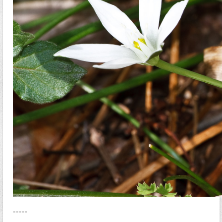
-----