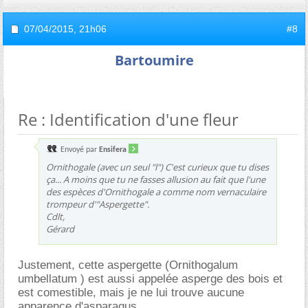
07/04/2015,
21h06
#8
Bartoumire
Re : Identification d'une fleur
Envoyé par
Ensifera
Ornithogale (avec un seul "l") C'est curieux que tu dises
ça... A moins que tu ne fasses allusion au fait que l'une
des espèces d'Ornithogale a comme nom vernaculaire
trompeur d'"Aspergette".
Cdlt,
Gérard
Justement, cette aspergette (Ornithogalum
umbellatum ) est aussi appelée asperge des bois et
est comestible, mais je ne lui trouve aucune
apparence d'asparagus.