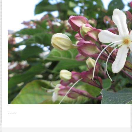
-----