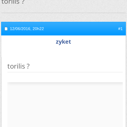
torilis ?
12/06/2016,
20h22
#1
zyket
torilis ?