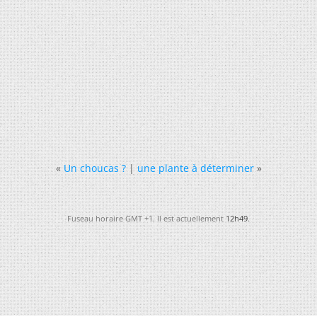
«
Un choucas ?
|
une plante à déterminer
»
Fuseau horaire GMT +1. Il est actuellement
12h49
.