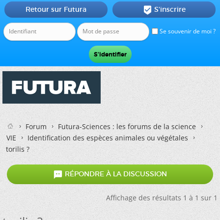
Retour sur Futura
S'inscrire

Se souvenir de moi ?
Forum
Futura-Sciences : les forums de la science
VIE
Identification des espèces animales ou végétales
torilis ?

RÉPONDRE À LA DISCUSSION
Affichage des résultats 1 à 1 sur 1