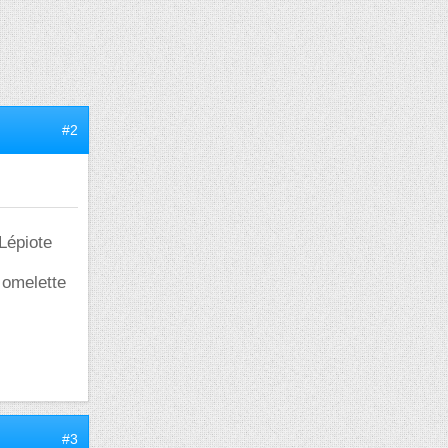
#2
Lépiote
 omelette
#3