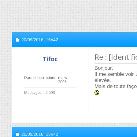
20/09/2016,
16h42
Re : [Identi
Tifoc
Bonjour,
Il me semble voir 
Date d'inscription
mars
élevée.
2006
Mais de toute faç
Messages
2 093
20/09/2016,
18h42