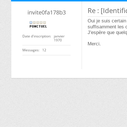
Re : [Identi
invite0fa178b3
Oui je suis certai
suffisamment les 
J'espère que quelqu
Date d'inscription
janvier
1970
Merci.
Messages
12