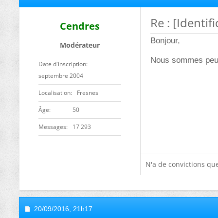
Re : [Identi
Cendres
Bonjour,
Modérateur
Nous sommes peut
Date d'inscription
septembre 2004
Localisation
Fresnes
ge
50
Messages
17 293
N'a de convictions que
20/09/2016,
21h17