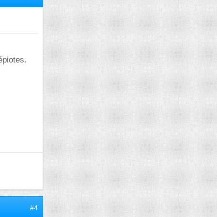
épiotes.
#4