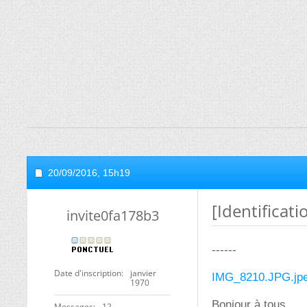
20/09/2016,
15h19
[Identificat
invite0fa178b3
------
Date d'inscription
janvier
IMG_8210.JPG.jp
1970
Bonjour à tous,
Messages
12