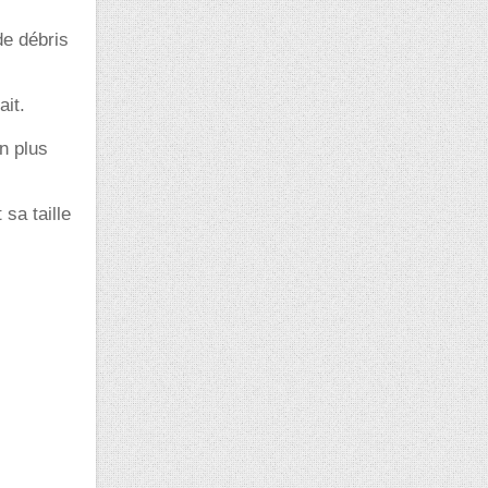
de débris
ait.
n plus
sa taille