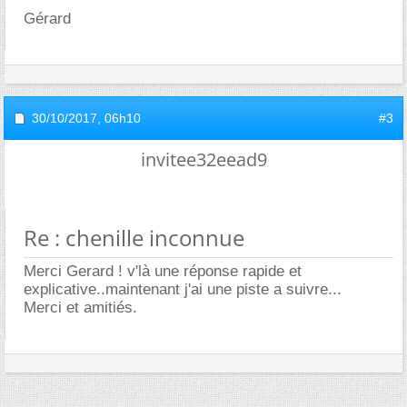
Gérard
30/10/2017,
06h10
#3
invitee32eead9
Re : chenille inconnue
Merci Gerard ! v'là une réponse rapide et
explicative..maintenant j'ai une piste a suivre...
Merci et amitiés.