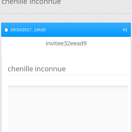
chenille inconnue
29/10/2017,
14h30
#1
invitee32eead9
chenille inconnue