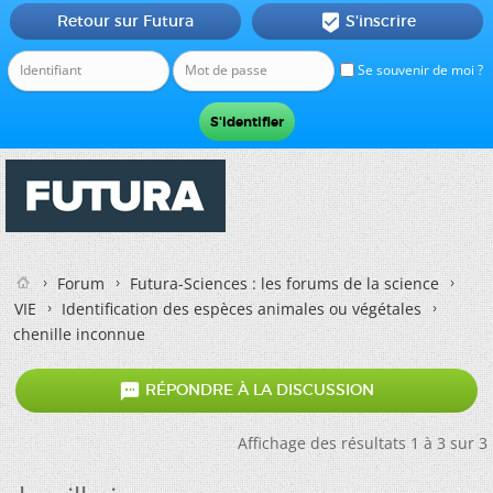
Retour sur Futura
S'inscrire

Se souvenir de moi ?
Forum
Futura-Sciences : les forums de la science
VIE
Identification des espèces animales ou végétales
chenille inconnue

RÉPONDRE À LA DISCUSSION
Affichage des résultats 1 à 3 sur 3