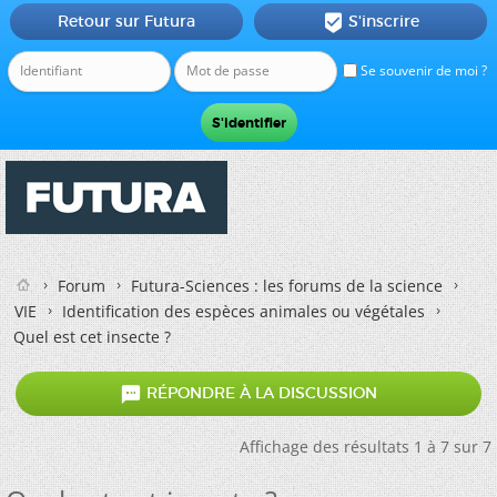
Retour sur Futura
S'inscrire

Se souvenir de moi ?
Forum
Futura-Sciences : les forums de la science
VIE
Identification des espèces animales ou végétales
Quel est cet insecte ?

RÉPONDRE À LA DISCUSSION
Affichage des résultats 1 à 7 sur 7