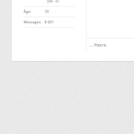
(06 - F)
ge
70
Messages
8 601
... Pierre.