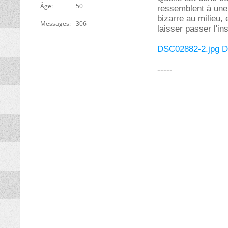
ge
50
ressemblent à une 
bizarre au milieu,
Messages
306
laisser passer l'in
DSC02882-2.jpg
D
-----