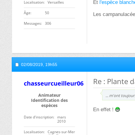
Et
l'espèce blanch
Localisation
Versailles
ge
50
Les campanulacées
Messages
306
02/08/2019,
19h55
Re : Plante 
chasseurcueilleur06
Animateur
... m'ont toujou
Identification des
espèces
En effet !
Date d'inscription
mars
2010
Localisation
Cagnes-sur-Mer