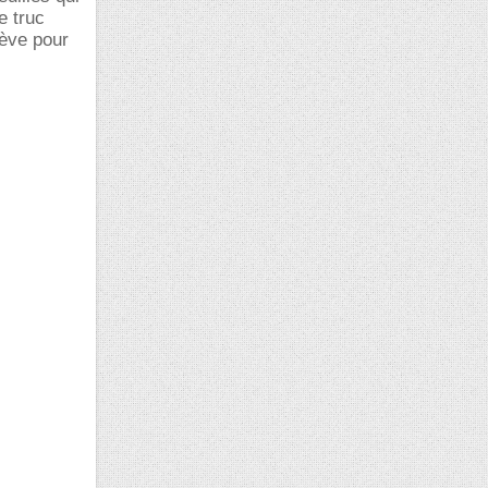
e truc
lève pour