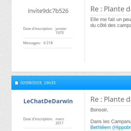
Re : Plante 
invite9dc7b526
Elle me fait un pe
du côté des camp
Date d'inscription
janvier
1970
Messages
6 218
02/08/2019,
19h33
Re : Plante 
LeChatDeDarwin
Bonsoir,
Date d'inscription
mars
Dans les Campanula
2011
Bethléem (Hippobr