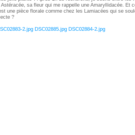
Astéracée, sa fleur qui me rappelle une Amaryllidacée. Et c
 est une pièce florale comme chez les Lamiacées qui se sou
secte ?
SC02883-2.jpg
DSC02885.jpg
DSC02884-2.jpg