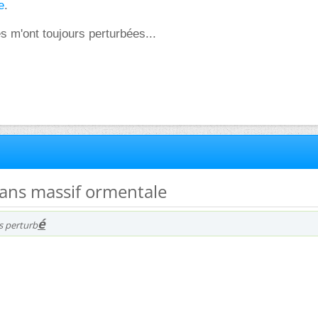
e
.
 m'ont toujours perturbées...
dans massif ormentale
é
rs perturb