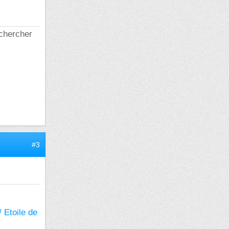
 chercher
#3
/ Etoile de