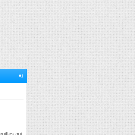
#1
euilles qui