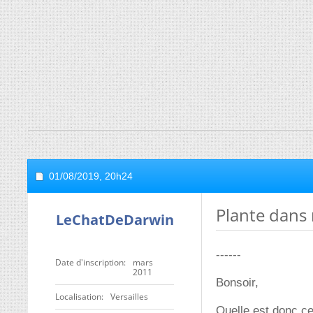
01/08/2019,
20h24
Plante dans
LeChatDeDarwin
------
Date d'inscription
mars
2011
Bonsoir,
Localisation
Versailles
Quelle est donc cet