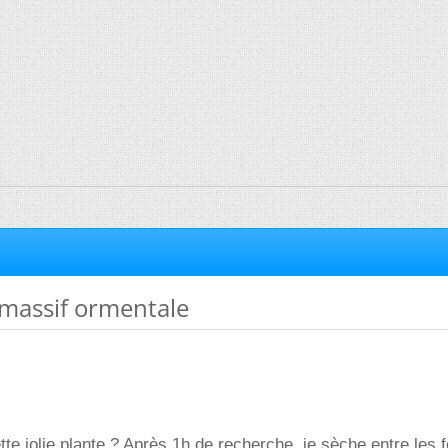
 massif ormentale
te jolie plante ? Après 1h de recherche, je sèche entre les f