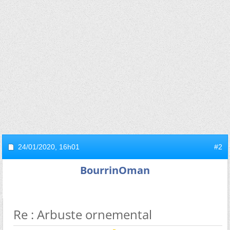
24/01/2020,
16h01
#2
BourrinOman
Re : Arbuste ornemental