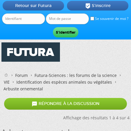
Retour sur Futura
S'inscrire

Se souvenir de moi ?
Forum
Futura-Sciences : les forums de la science
VIE
Identification des espèces animales ou végétales
Arbuste ornemental

RÉPONDRE À LA DISCUSSION
Affichage des résultats 1 à 4 sur 4