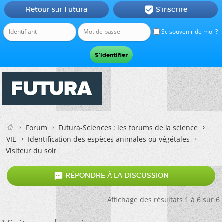
Retour sur Futura
S'inscrire

Se souvenir de moi ?
Forum
Futura-Sciences : les forums de la science
VIE
Identification des espèces animales ou végétales
Visiteur du soir

RÉPONDRE À LA DISCUSSION
Affichage des résultats 1 à 6 sur 6