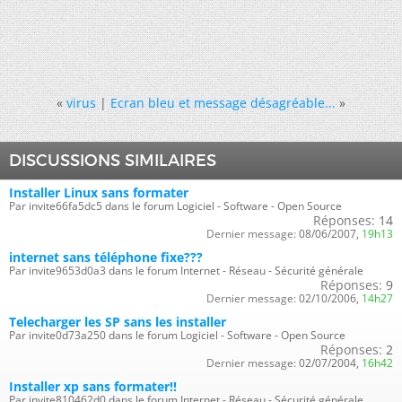
«
virus
|
Ecran bleu et message désagréable...
»
DISCUSSIONS SIMILAIRES
Installer Linux sans formater
Par invite66fa5dc5 dans le forum Logiciel - Software - Open Source
Réponses:
14
Dernier message:
08/06/2007,
19h13
internet sans téléphone fixe???
Par invite9653d0a3 dans le forum Internet - Réseau - Sécurité générale
Réponses:
9
Dernier message:
02/10/2006,
14h27
Telecharger les SP sans les installer
Par invite0d73a250 dans le forum Logiciel - Software - Open Source
Réponses:
2
Dernier message:
02/07/2004,
16h42
Installer xp sans formater!!
Par invite810462d0 dans le forum Internet - Réseau - Sécurité générale