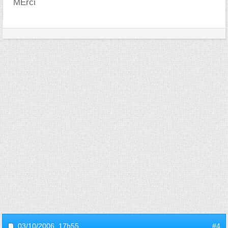
MErci
03/10/2006,
17h55
#4