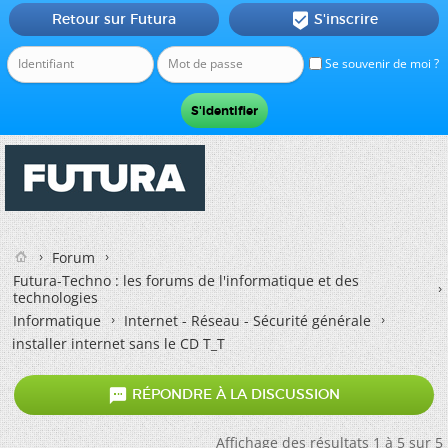
Retour sur Futura
S'inscrire

Se souvenir de moi ?
Forum
Futura-Techno : les forums de l'informatique et des
technologies
Informatique
Internet - Réseau - Sécurité générale
installer internet sans le CD T_T

RÉPONDRE À LA DISCUSSION
Affichage des résultats 1 à 5 sur 5