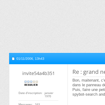
01/11/2006,
13h43
Re : grand n
invite54a4b351
Bon, maitenant, c'
dans le panneau de
Puis, faire une pet
Date d'inscription
janvier
spybot-search and 
1970
Messages
163