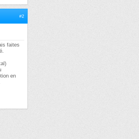
#2
is faites
é.
al)
u
ption en
.