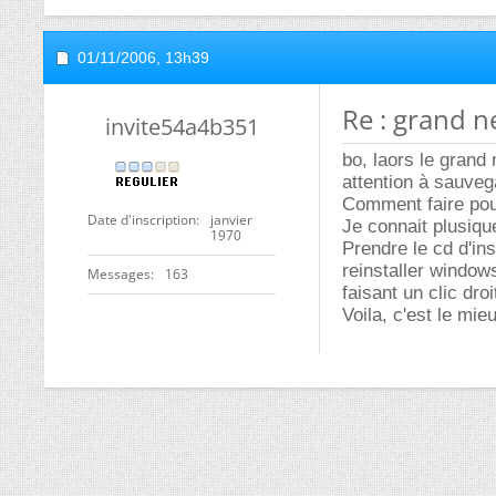
01/11/2006,
13h39
Re : grand n
invite54a4b351
bo, laors le grand
attention à sauveg
Comment faire pou
Date d'inscription
janvier
Je connait plusiqu
1970
Prendre le cd d'ins
reinstaller windows
Messages
163
faisant un clic dro
Voila, c'est le mie