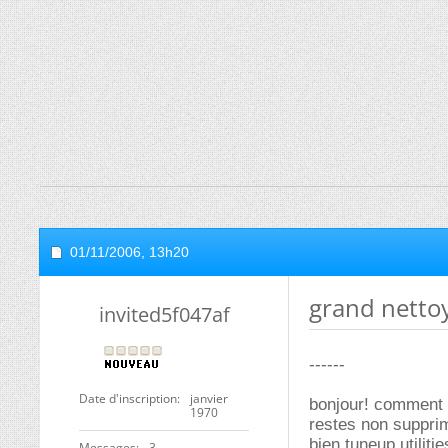
01/11/2006,
13h20
grand netto
invited5f047af
------
Date d'inscription
janvier
bonjour! comment p
1970
restes non supprim
bien tuneup utilit
Messages
3