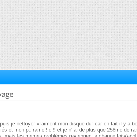
yage
uis je nettoyer vraiment mon disque dur car en fait il y a 
és et mon pc rame!!lol!! et je n' ai de plus que 256mo de ram,
ies, mais les memes problèmes reviennent à chaque fois(appli