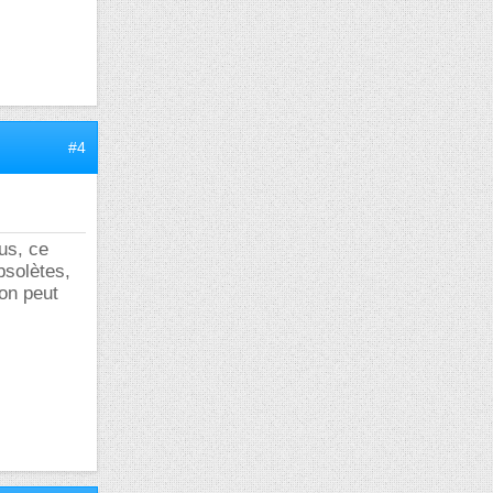
#4
lus, ce
bsolètes,
 on peut