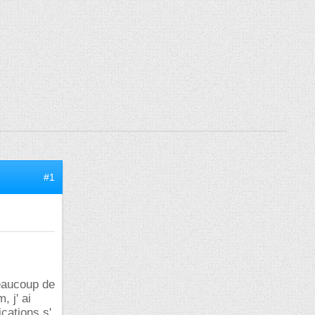
#1
beaucoup de
 j' ai
cations s'