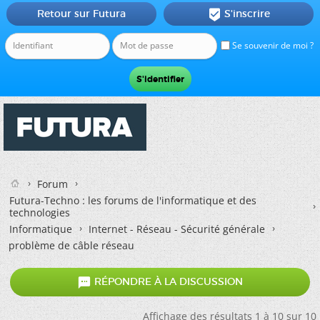
Retour sur Futura
S'inscrire

Se souvenir de moi ?
Forum
Futura-Techno : les forums de l'informatique et des
technologies
Informatique
Internet - Réseau - Sécurité générale
problème de câble réseau

RÉPONDRE À LA DISCUSSION
Affichage des résultats 1 à 10 sur 10