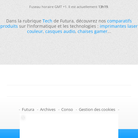
Fuseau horaire GMT +1. Il est actuellement
13h19
.
Dans la rubrique
Tech
de Futura, découvrez nos
comparatifs
produits
sur l'informatique et les technologies :
imprimantes laser
couleur
,
casques audio
,
chaises gamer
...
-
Futura
-
Archives
-
Conso
-
Gestion des cookies
-
Politique de confidentialité
-
Haut de page