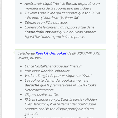
Après avoir cliqué "Yes", le Bureau disparaîtra un
moment lors de la suppression des fichiers.
Tu verras une invite qui t'annonce que ton PC va
s'éteindre ("shutdown"); clique
OK
Démarre ton PC à nouveau.
Copie/colle le contenu du rapport situé dans
C:\
vundofix.txt
ainsi qu'un nouveau rapport
HijackThis! dans ta prochaine réponse.
Télécharge
Rootkit Unhooker
de EP_X0FF/MP_ART,
<DNY>, pushick
Lance l'installer et clique sur "Install"
Puis lance Rootkit Unhooker.
Va dans l'onglet Report et clique sur "Scan"
Le tool va te demander quoi scanner : ne
décoche
que la première case =>
SSDT Hooks
Detector/Restorer
.
Clique ensuite sur Ok.
RkU va scanner ton pc. Dans la partie « Hidden
Files Detector », il va te demander quel disque
scanner, choisis ton disque principale (C:\ en
général).