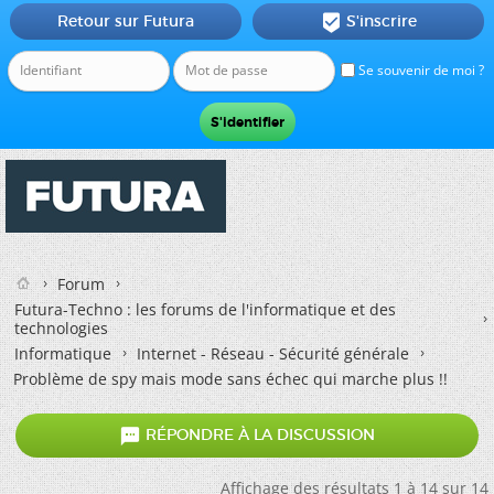
Retour sur Futura
S'inscrire

Se souvenir de moi ?
Forum
Futura-Techno : les forums de l'informatique et des
technologies
Informatique
Internet - Réseau - Sécurité générale
Problème de spy mais mode sans échec qui marche plus !!

RÉPONDRE À LA DISCUSSION
Affichage des résultats 1 à 14 sur 14