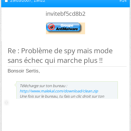
29/03/2007,
19h22
#14
invitebf5cd8b2
Re : Problème de spy mais mode
sans échec qui marche plus !!
Bonsoir Sertis,
Télécharge sur ton bureau :
http://www.malekal.com/download/clean.zip
Une fois sur le bureau, tu fais un clic droit sur ton
fichier clean.zip et dans le menu déroulant, tu clics sur
extrait tout ou extraire ici.
Cela va créer un dossier clean.
Double-clic sur ce dossier clean, tu y trouveras dedans
plusieurs fichiers.
Double-clic sur clean. Cela va ouvrir une fenêtre noire.