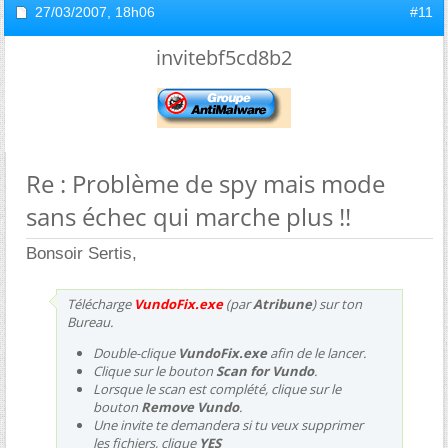
27/03/2007,
18h06
#11
invitebf5cd8b2
Re : Problème de spy mais mode
sans échec qui marche plus !!
Bonsoir Sertis,
Télécharge
VundoFix.exe
(par
Atribune
) sur ton
Bureau.
Double-clique
VundoFix.exe
afin de le lancer.
Clique sur le bouton
Scan for Vundo
.
Lorsque le scan est complété, clique sur le
bouton
Remove Vundo
.
Une invite te demandera si tu veux supprimer
les fichiers, clique
YES