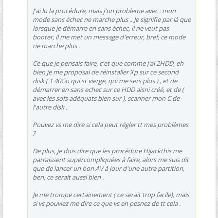
J'ai lu la procédure, mais j'un probleme avec : mon
mode sans échec ne marche plus .. Je signifie par là que
lorsque je démarre en sans échec, il ne veut pas
booter, il me met un message d'erreur, bref, ce mode
ne marche plus .
Ce que je pensais faire, c'et que comme j'ai 2HDD, eh
bien je me proposai de réinstaller Xp sur ce second
disk ( 1 40Go qui st vierge, qui me sers plus ) , et de
démarrer en sans echec sur ce HDD aisni créé, et de (
avec les sofs adéquats bien sur ), scanner mon C de
l'autre disk .
Pouvez vs me dire si cela peut régler tt mes problèmes
?
De plus, je dois dire que les procédure Hijackthis me
parraissent supercompliquées à faire, alors me suis dit
que de lancer un bon AV à jour d'une autre partition,
ben, ce serait aussi bien .
Je me trompe certainement ( ce serait trop facile), mais
si vs pouviez me dire ce que vs en pesnez de tt cela .