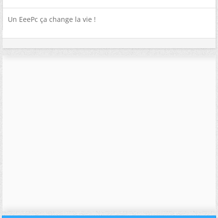
Un EeePc ça change la vie !