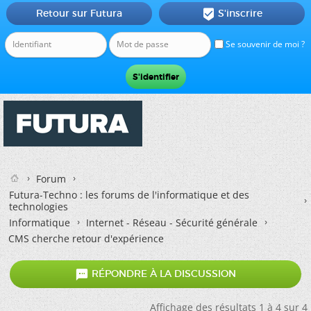
Retour sur Futura
S'inscrire

Se souvenir de moi ?
Forum
Futura-Techno : les forums de l'informatique et des
technologies
Informatique
Internet - Réseau - Sécurité générale
CMS cherche retour d'expérience

RÉPONDRE À LA DISCUSSION
Affichage des résultats 1 à 4 sur 4