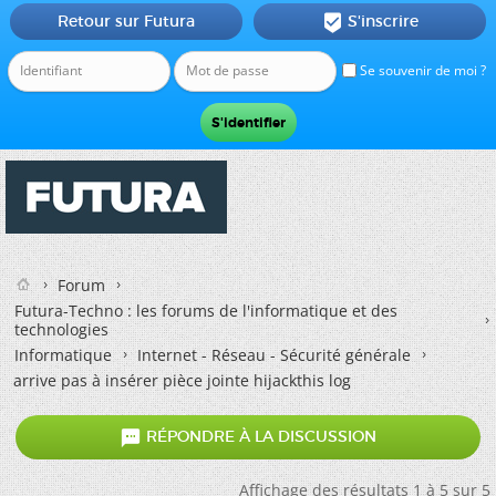
Retour sur Futura
S'inscrire

Se souvenir de moi ?
Forum
Futura-Techno : les forums de l'informatique et des
technologies
Informatique
Internet - Réseau - Sécurité générale
arrive pas à insérer pièce jointe hijackthis log

RÉPONDRE À LA DISCUSSION
Affichage des résultats 1 à 5 sur 5