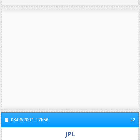
03/06/2007,
17h56
#2
JPL