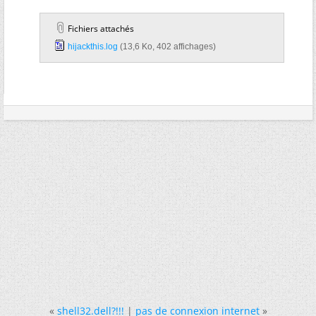
Fichiers attachés
hijackthis.log‎
(13,6 Ko, 402 affichages)
«
shell32.dell?!!!
|
pas de connexion internet
»