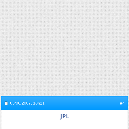
03/06/2007,
18h21
#4
JPL