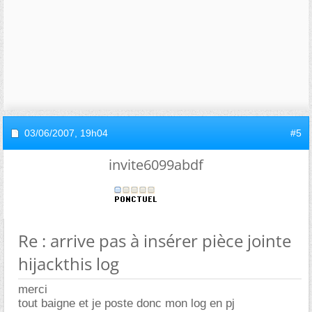
03/06/2007,
19h04
#5
invite6099abdf
Re : arrive pas à insérer pièce jointe
hijackthis log
merci
tout baigne et je poste donc mon log en pj