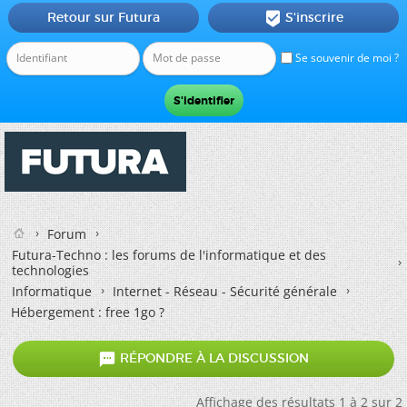
Retour sur Futura
S'inscrire

Se souvenir de moi ?
Forum
Futura-Techno : les forums de l'informatique et des
technologies
Informatique
Internet - Réseau - Sécurité générale
Hébergement : free 1go ?

RÉPONDRE À LA DISCUSSION
Affichage des résultats 1 à 2 sur 2