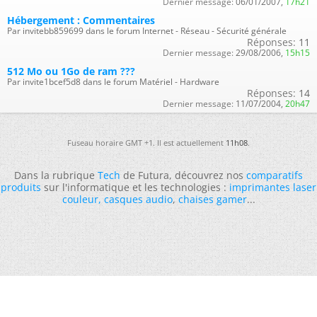
Dernier message:
06/01/2007,
17h21
Hébergement : Commentaires
Par invitebb859699 dans le forum Internet - Réseau - Sécurité générale
Réponses:
11
Dernier message:
29/08/2006,
15h15
512 Mo ou 1Go de ram ???
Par invite1bcef5d8 dans le forum Matériel - Hardware
Réponses:
14
Dernier message:
11/07/2004,
20h47
Fuseau horaire GMT +1. Il est actuellement
11h08
.
Dans la rubrique
Tech
de Futura, découvrez nos
comparatifs
produits
sur l'informatique et les technologies :
imprimantes laser
couleur
,
casques audio
,
chaises gamer
...