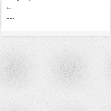
++
-----