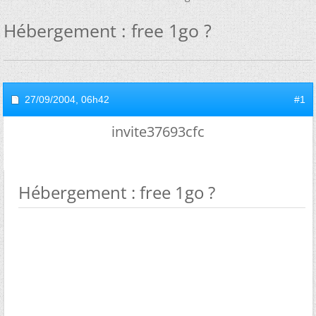
Hébergement : free 1go ?
27/09/2004,
06h42
#1
invite37693cfc
Hébergement : free 1go ?