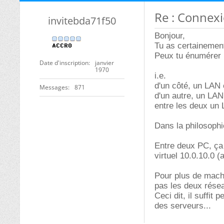
Re : Connexi
invitebda71f50
Bonjour,
Tu as certainement
Peux tu énumérer l
Date d'inscription
janvier
1970
i.e.
d'un côté, un LAN 
Messages
871
d'un autre, un LAN
entre les deux un 
Dans la philosophi
Entre deux PC, ça 
virtuel 10.0.10.0 
Pour plus de machi
pas les deux rése
Ceci dit, il suffit
des serveurs...