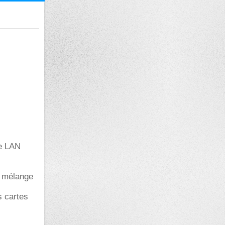
le LAN
e mélange
s cartes