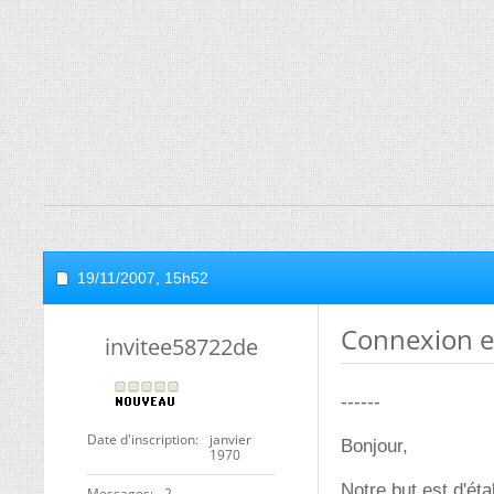
19/11/2007,
15h52
Connexion en
invitee58722de
------
Date d'inscription
janvier
Bonjour,
1970
Notre but est d'ét
Messages
2