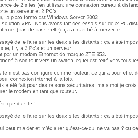
ance de 2 sites (en utilisant une connexion bureau à distanc
rte un serveur et 2 PC’s
r, la plate-forme est Windows Server 2003
a solution VPN. Nous avons fait des essais sur deux PC dist
nternet (pas de passerelle), ça a marché à merveille.
sayé de le faire sur les deux sites distants : ça a été impos
site, il y a 2 Pc’s et un serveur
rnet par un modem Ethernet de marque ZTE 853.
nché à son tour vers un switch lequel est relié vers tous l
ite n’est pas configuré comme routeur, ce qui a pour effet d
seul connexion internet à la fois.
ix à été fait pour des raisons sécuritaires, mais moi je crois 
rer le modem en tant que routeur.
éplique du site 1.
sayé de le faire sur les deux sites distants : ça a été impos
qui peut m’aider et m’éclairer qu’est-ce-qui ne va pas ? ou ce 