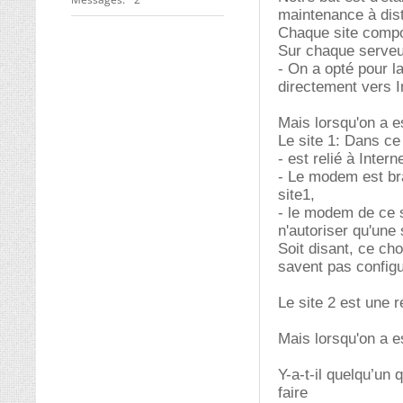
maintenance à dist
Chaque site compo
Sur chaque serveu
- On a opté pour l
directement vers I
Mais lorsqu'on a es
Le site 1: Dans ce 
- est relié à Inte
- Le modem est bra
site1,
- le modem de ce s
n'autoriser qu'une 
Soit disant, ce cho
savent pas configu
Le site 2 est une r
Mais lorsqu'on a es
Y-a-t-il quelqu’un 
faire