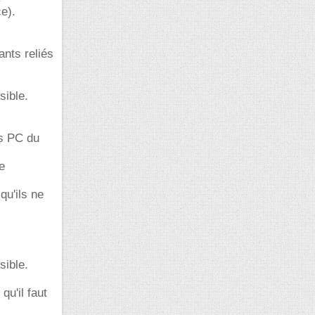
e).
ants reliés
sible.
es PC du
e
qu'ils ne
sible.
qu'il faut