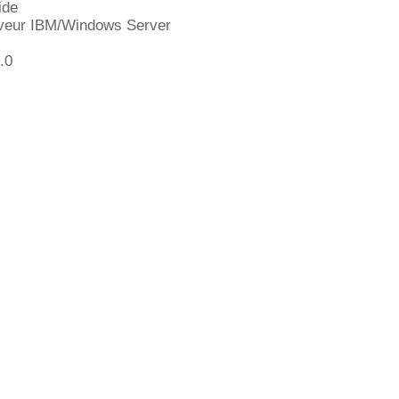
ide
rveur IBM/Windows Server
.0