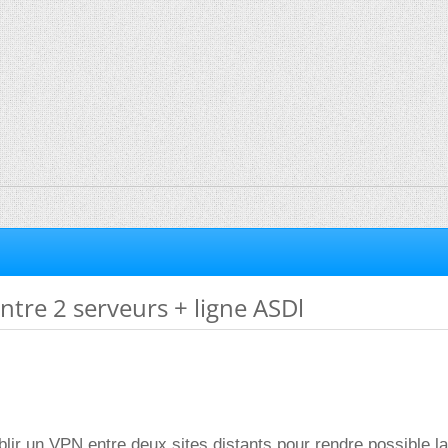
tre 2 serveurs + ligne ASDl
ablir un VPN entre deux sites distants pour rendre possible la