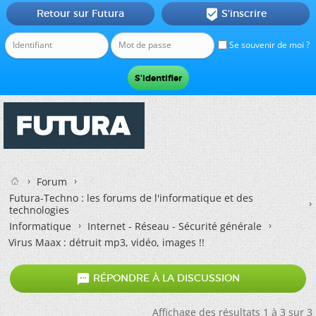
Retour sur Futura
S'inscrire

Se souvenir de moi ?
Forum
Futura-Techno : les forums de l'informatique et des
technologies
Informatique
Internet - Réseau - Sécurité générale
Virus Maax : détruit mp3, vidéo, images !!

RÉPONDRE À LA DISCUSSION
Affichage des résultats 1 à 3 sur 3