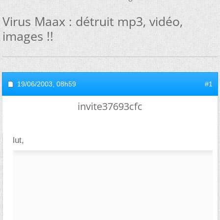
Virus Maax : détruit mp3, vidéo,
images !!
19/06/2003,
08h59
#1
invite37693cfc
lut,