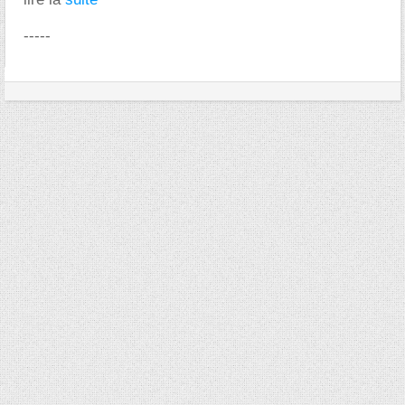
-----