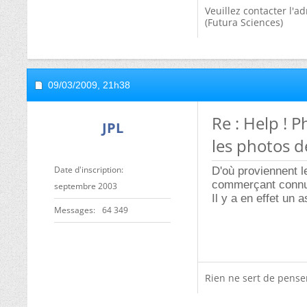
Veuillez contacter l'a
(Futura Sciences)
09/03/2009,
21h38
Re : Help !
JPL
les photos d
Date d'inscription
D'où proviennent l
commerçant connu 
septembre 2003
Il y a en effet un 
Messages
64 349
Rien ne sert de penser,