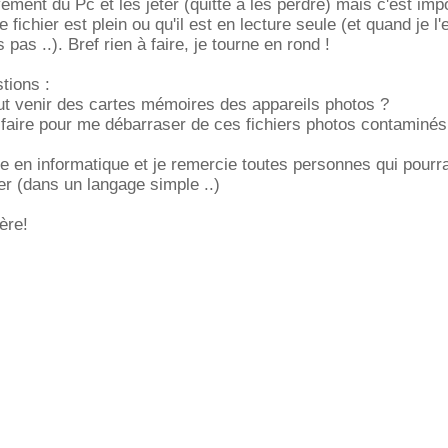
vement du Pc et les jeter (quitte à les perdre) mais c'est impo
 fichier est plein ou qu'il est en lecture seule (et quand je l
pas ..). Bref rien à faire, je tourne en rond !
tions :
ut venir des cartes mémoires des appareils photos ?
faire pour me débarraser de ces fichiers photos contaminés
te en informatique et je remercie toutes personnes qui pourr
der (dans un langage simple ..)
père!