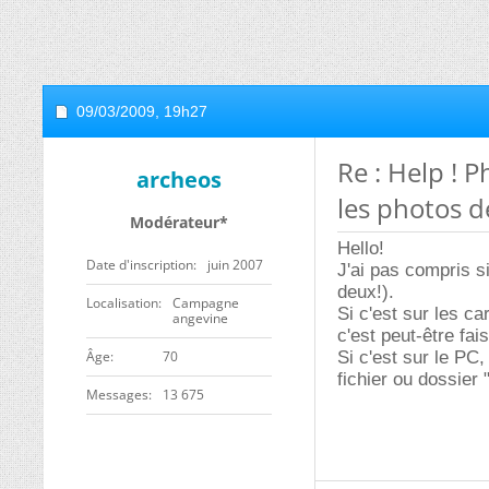
09/03/2009,
19h27
Re : Help !
archeos
les photos d
Modérateur*
Hello!
Date d'inscription
juin 2007
J'ai pas compris s
deux!).
Localisation
Campagne
Si c'est sur les ca
angevine
c'est peut-être fa
ge
70
Si c'est sur le PC,
fichier ou dossier 
Messages
13 675