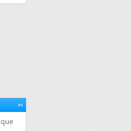
#4
 que