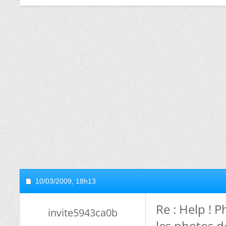
10/03/2009,
18h13
Re : Help !
invite5943ca0b
les photos d