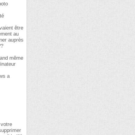
hoto
té
aient être
tement au
ner auprès
??
 quand même
dinateur
ows a
 votre
 supprimer