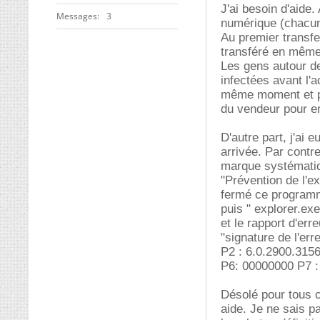
J'ai besoin d'aide
Messages
3
numérique (chacun 
Au premier transfe
transféré en même
Les gens autour de
infectées avant l'a
même moment et po
du vendeur pour en
D'autre part, j'ai
arrivée. Par contr
marque systématiq
"Prévention de l'e
fermé ce program
puis " explorer.ex
et le rapport d'err
"signature de l'er
P2 : 6.0.2900.315
P6: 00000000 P7 :
Désolé pour tous c
aide. Je ne sais p