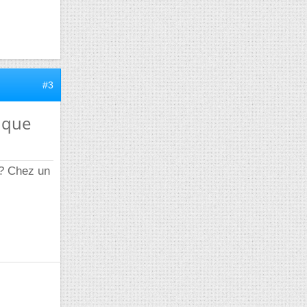
#3
 que
 ? Chez un