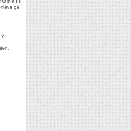
ssible !!!!
'enlève çà
 ?
aient