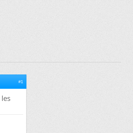
#1
les