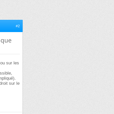
#2
 que
(ou sur les
ssible,
mpliqué).
roit sur le