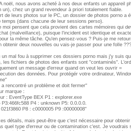
. A noël, nous avons acheté à nos deux enfants un appareil p
un), chez un grand revendeur à priori totalement fiable.
rt de leurs photos sur le PC, un dossier de photos porno a é
 temps (dans chacune de leur sessions perso).
 moi pensent que cela provient des cartes mémoires qui dev
chat (malveillance), puisque l'incident est identique et exac
ur la même tâche. Qu'en pensez-vous ? Puis-je me retour
 obtenir deux nouvelles ou vais-je passer pour une folle ??
 eu un mal fou à supprimer ces dossiers porno mais j'y suis
e, les fichiers de photos des enfants sont "contaminés". L'or
uement un message d'erreur quand on veut les ouvrir =
xecution des données. Pour protégér votre ordinateur, Wind
me"
e a rencontré un problème et doit fermer"
eur marque :
reur : EventType BEX P1 : explorer.exe
6 P3:466fc588 P4 : unknown P5: 0.0.0.0.
 021f3860 P8 : c0000005 P9 :00000008"
es détails, mais peut-être que c'est nécessaire pour obtenir
as quel type d'erreur ou de contamination c'est. Je voudrais