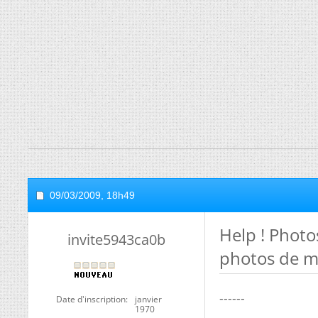
09/03/2009,
18h49
Help ! Phot
invite5943ca0b
photos de me
------
Date d'inscription
janvier
1970