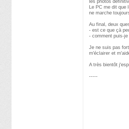
les photos définiti
Le PC me dit que le
ne marche toujours 
Au final, deux ques
- est ce que çà pe
- comment puis-je 
Je ne suis pas for
m'éclairer et m'ai
A très bientôt j'es
-----