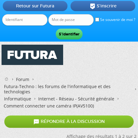
Retour sur Futura
S'inscrire

Se souvenir de moi ?
Forum
Futura-Techno : les forums de l'informatique et des
technologies
Informatique
Internet - Réseau - Sécurité générale
Comment connecter une caméra IP(AV5100)

RÉPONDRE À LA DISCUSSION
Affichage des résultats 1 à 2 sur 2