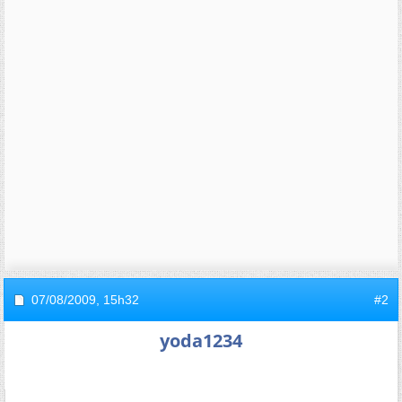
07/08/2009,
15h32
#2
yoda1234