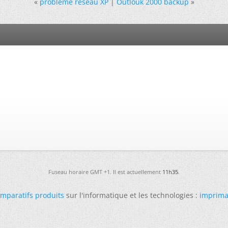
«
probleme réseau XP
|
Outlouk 2000 backup
»
Fuseau horaire GMT +1. Il est actuellement
11h35
.
mparatifs produits
sur l'informatique et les technologies :
imprima