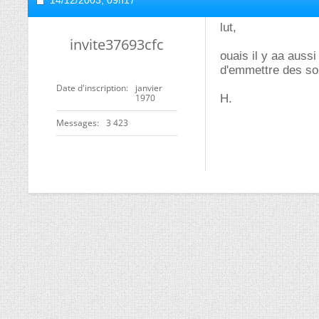
14/12/2003,
09h17
lut,
invite37693cfc
ouais il y aa aussi
d'emmettre des so
Date d'inscription
janvier
1970
H.
Messages
3 423