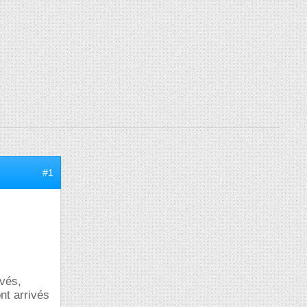
#1
ivés,
nt arrivés