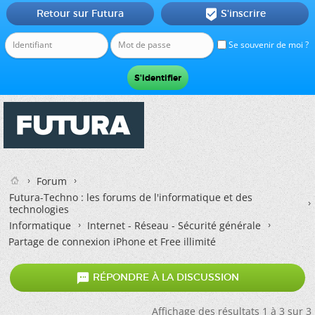
Retour sur Futura
S'inscrire

Se souvenir de moi ?
Forum
Futura-Techno : les forums de l'informatique et des
technologies
Informatique
Internet - Réseau - Sécurité générale
Partage de connexion iPhone et Free illimité

RÉPONDRE À LA DISCUSSION
Affichage des résultats 1 à 3 sur 3