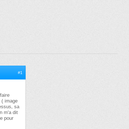
#1
faire
t ( image
dessus, sa
n m'a dit
re pour