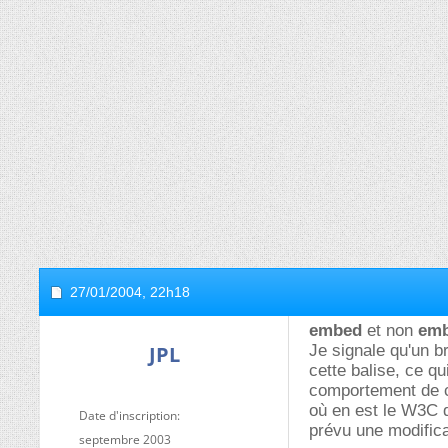
27/01/2004,
22h18
embed
et non
em
JPL
Je signale qu'un b
cette balise, ce q
comportement de c
où en est le W3C d
Date d'inscription
prévu une modifica
septembre 2003