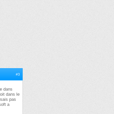
#3
ée dans
oit dans le
 sais pas
oft a