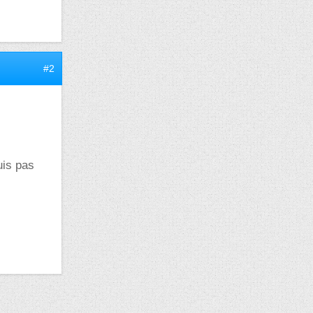
#2
uis pas