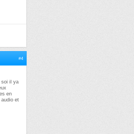
#4
soi il ya
eux
ses en
 audio et