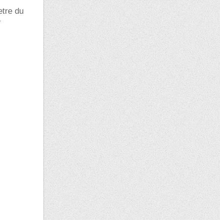
etre du
e