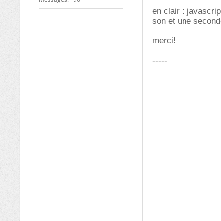
en clair : javascr
son et une seconde
merci!
-----