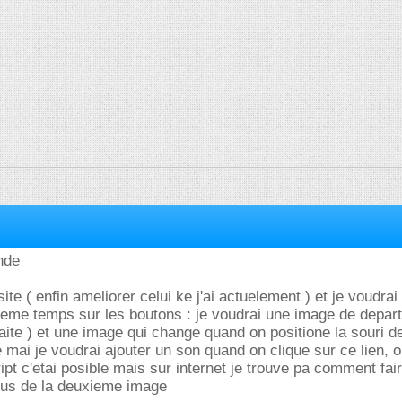
nde
site ( enfin ameliorer celui ke j'ai actuelement ) et je voudrai 
meme temps sur les boutons : je voudrai une image de depar
 faite ) et une image qui change quand on positione la souri 
ire mai je voudrai ajouter un son quand on clique sur ce lien, o
ipt c'etai posible mais sur internet je trouve pa comment fai
lus de la deuxieme image