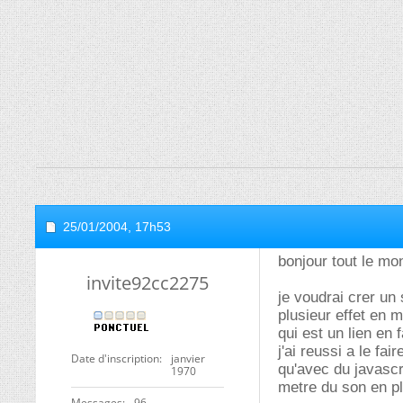
25/01/2004,
17h53
bonjour tout le mo
invite92cc2275
je voudrai crer un 
plusieur effet en 
qui est un lien en
j'ai reussi a le fa
Date d'inscription
janvier
qu'avec du javascr
1970
metre du son en p
Messages
96