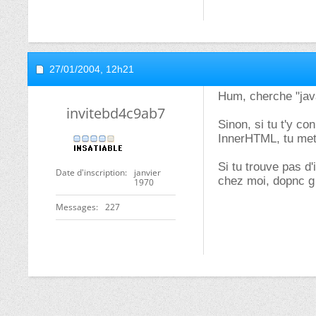
27/01/2004,
12h21
Hum, cherche "java
invitebd4c9ab7
Sinon, si tu t'y c
InnerHTML, tu met
Si tu trouve pas d'
Date d'inscription
janvier
chez moi, dopnc g 
1970
Messages
227