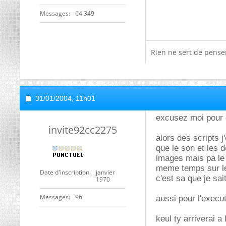
Messages
64 349
Rien ne sert de penser,
31/01/2004,
11h01
excusez moi pour c
invite92cc2275
alors des scripts 
que le son et les 
images mais pa le 
meme temps sur le 
Date d'inscription
janvier
c'est sa que je sai
1970
Messages
96
aussi pour l'execut
keul ty arriverai a 