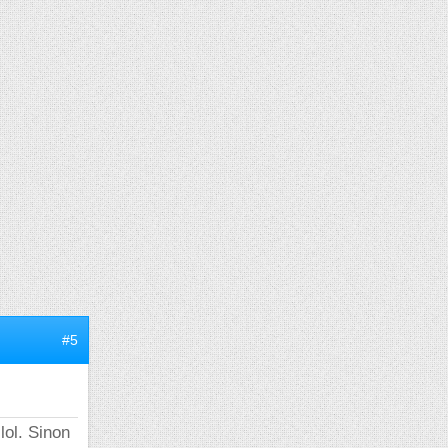
#5
 lol. Sinon