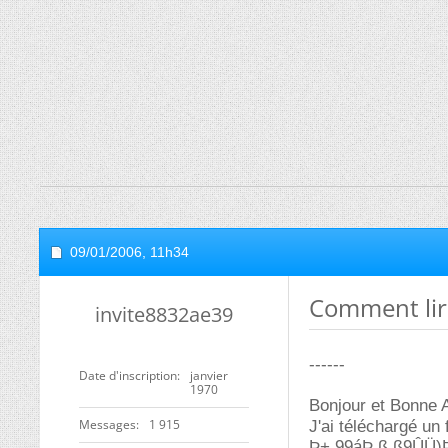
09/01/2006,
11h34
Comment lire
invite8832ae39
------
Date d'inscription
janvier
1970
Bonjour et Bonne 
Messages
1 915
J'ai téléchargé un 
Þ+ 99áÞ,ß,ß9ÛÜ)