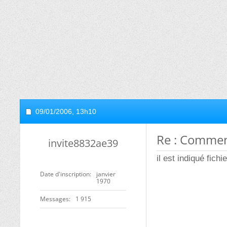
09/01/2006,
13h10
Re : Comment
invite8832ae39
il est indiqué fichi
Date d'inscription
janvier
1970
Messages
1 915