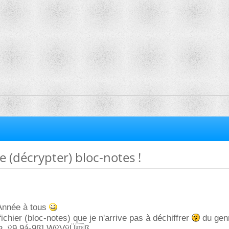
 (décrypter) bloc-notes !
Année à tous
fichier (bloc-notes) que je n'arrive pas à déchiffrer
du genr
Þ ,ÿ9,9á-9ß] WÿVÿÜß