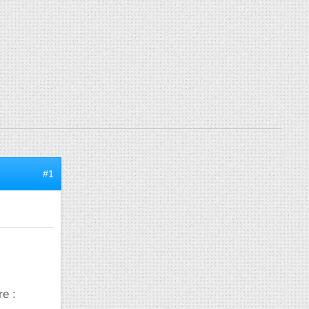
#1
e :