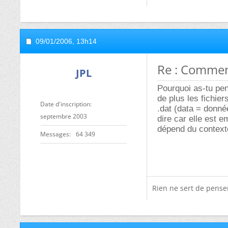
09/01/2006,
13h14
Re : Comment
JPL
Pourquoi as-tu pens
de plus les fichier
Date d'inscription
.dat (data = donné
septembre 2003
dire car elle est 
dépend du contexte
Messages
64 349
Rien ne sert de penser,