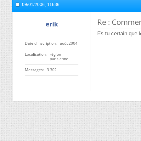
09/01/2006,
11h36
Re : Comment
erik
Es tu certain que l
Date d'inscription
août 2004
Localisation
région
parisienne
Messages
3 302