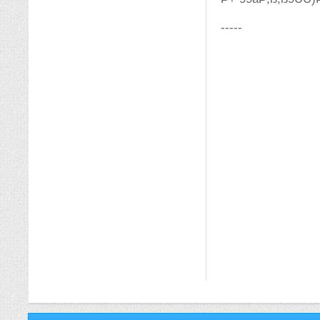
-----