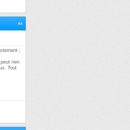
#4
estement ;
peut rien
ux. Tout