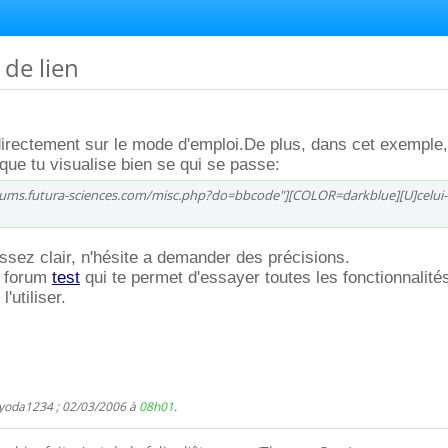
 de lien
irectement sur le mode d'emploi.De plus, dans cet exemple, 
ue tu visualise bien se qui se passe:
rums.futura-sciences.com/misc.php?do=bbcode"][COLOR=darkblue][U]celui-ci
assez clair, n'hésite a demander des précisions.
un forum
test
qui te permet d'essayer toutes les fonctionnalité
'utiliser.
 yoda1234 ; 02/03/2006 à
08h01
.