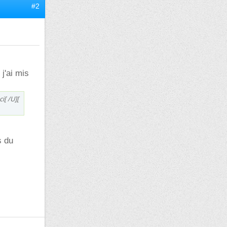
#2
j'ai mis
[ /U][
s du