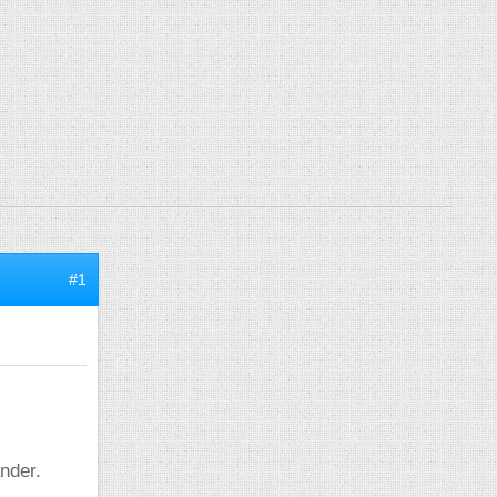
#1
ander.