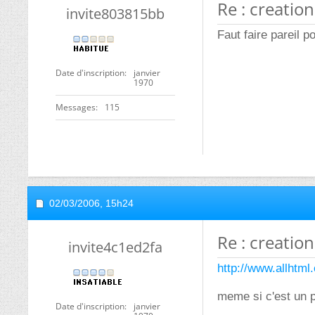
Re : creation
invite803815bb
Faut faire pareil p
Date d'inscription
janvier
1970
Messages
115
02/03/2006,
15h24
Re : creation
invite4c1ed2fa
http://www.allhtml
meme si c'est un 
Date d'inscription
janvier