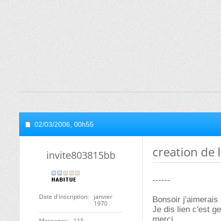
02/03/2006,
00h55
creation de 
invite803815bb
------
Date d'inscription
janvier
Bonsoir j'aimerais
1970
Je dis lien c'est ge
merci
Messages
115