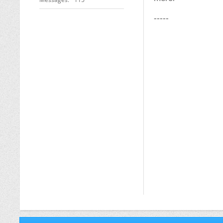
-----