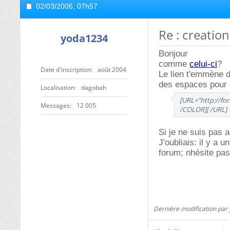
02/03/2006,
07h57
Re : creation
yoda1234
Bonjour
comme
celui-ci
?
Date d'inscription
août 2004
Le lien t'emmène d
des espaces pour q
Localisation
dagobah
[URL="http://fo
Messages
12 005
/COLOR][ /URL]
Si je ne suis pas 
J'oubliais: il y a 
forum; nhésite pas l
Dernière modification par