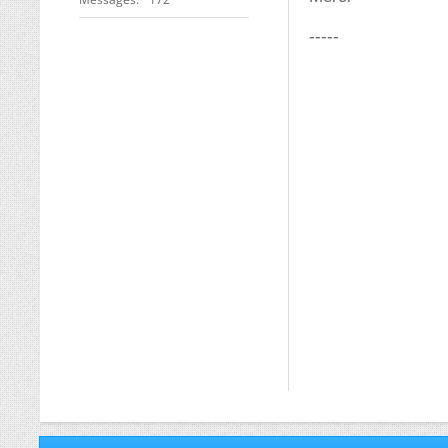
-----