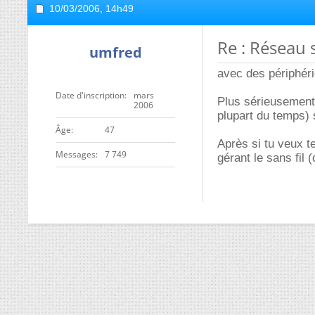
10/03/2006,
14h49
Re : Réseau s
umfred
avec des périphéri
Date d'inscription
mars
Plus sérieusement
2006
plupart du temps) 
ge
47
Après si tu veux te
Messages
7 749
gérant le sans fil 