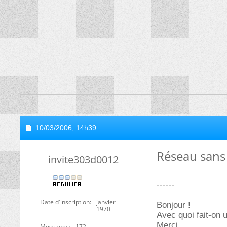
10/03/2006,
14h39
Réseau sans 
invite303d0012
------
Date d'inscription
janvier
Bonjour !
1970
Avec quoi fait-on u
Merci
Messages
172