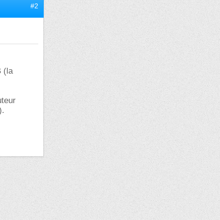
#2
 (la
uteur
).