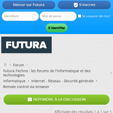
Retour sur Futura
S'inscrire

Se souvenir de moi ?
Forum
Futura-Techno : les forums de l'informatique et des
technologies
Informatique
Internet - Réseau - Sécurité générale
Remote control via browser

RÉPONDRE À LA DISCUSSION
Affichage des résultats 1 à 1 sur 1