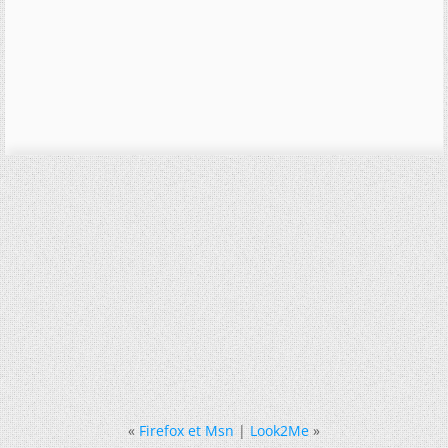
«
Firefox et Msn
|
Look2Me
»