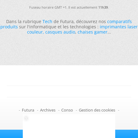
Fuseau horaire GMT +1. Il est actuellement
11h39
.
Dans la rubrique
Tech
de Futura, découvrez nos
comparatifs
produits
sur l'informatique et les technologies :
imprimantes laser
couleur
,
casques audio
,
chaises gamer
...
-
Futura
-
Archives
-
Conso
-
Gestion des cookies
-
Politique de confidentialité
-
Haut de page