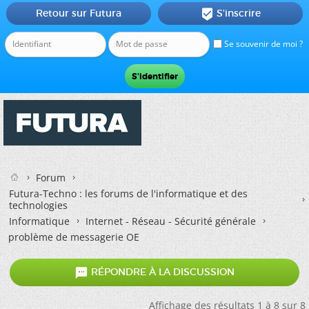
Retour sur Futura
S'inscrire

Se souvenir de moi ?
Forum
Futura-Techno : les forums de l'informatique et des
technologies
Informatique
Internet - Réseau - Sécurité générale
problème de messagerie OE

RÉPONDRE À LA DISCUSSION
Affichage des résultats 1 à 8 sur 8