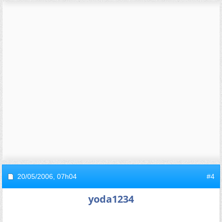
20/05/2006,
07h04
#4
yoda1234