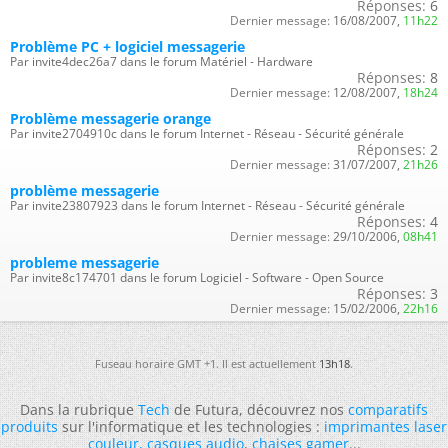
Réponses:
6
Dernier message:
16/08/2007,
11h22
Problème PC + logiciel messagerie
Par invite4dec26a7 dans le forum Matériel - Hardware
Réponses:
8
Dernier message:
12/08/2007,
18h24
Problème messagerie orange
Par invite2704910c dans le forum Internet - Réseau - Sécurité générale
Réponses:
2
Dernier message:
31/07/2007,
21h26
problème messagerie
Par invite23807923 dans le forum Internet - Réseau - Sécurité générale
Réponses:
4
Dernier message:
29/10/2006,
08h41
probleme messagerie
Par invite8c174701 dans le forum Logiciel - Software - Open Source
Réponses:
3
Dernier message:
15/02/2006,
22h16
Fuseau horaire GMT +1. Il est actuellement
13h18
.
Dans la rubrique
Tech
de Futura, découvrez nos
comparatifs
produits
sur l'informatique et les technologies :
imprimantes laser
couleur
,
casques audio
,
chaises gamer
...