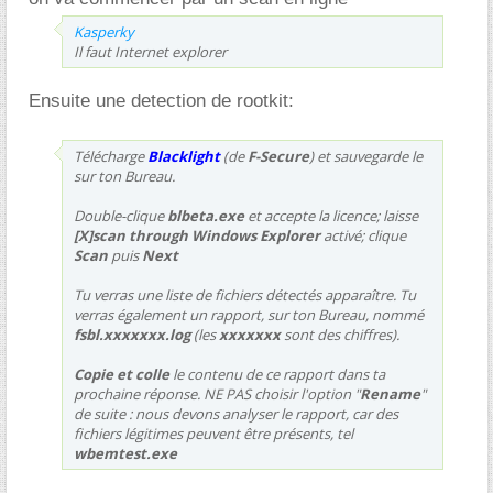
Kasperky
Il faut Internet explorer
Ensuite une detection de rootkit:
Télécharge
Blacklight
(de
F-Secure
) et sauvegarde le
sur ton Bureau.
Double-clique
blbeta.exe
et accepte la licence; laisse
[X]scan through Windows Explorer
activé; clique
Scan
puis
Next
Tu verras une liste de fichiers détectés apparaître. Tu
verras également un rapport, sur ton Bureau, nommé
fsbl.xxxxxxx.log
(les
xxxxxxx
sont des chiffres).
Copie et colle
le contenu de ce rapport dans ta
prochaine réponse. NE PAS choisir l'option "
Rename
"
de suite : nous devons analyser le rapport, car des
fichiers légitimes peuvent être présents, tel
wbemtest.exe