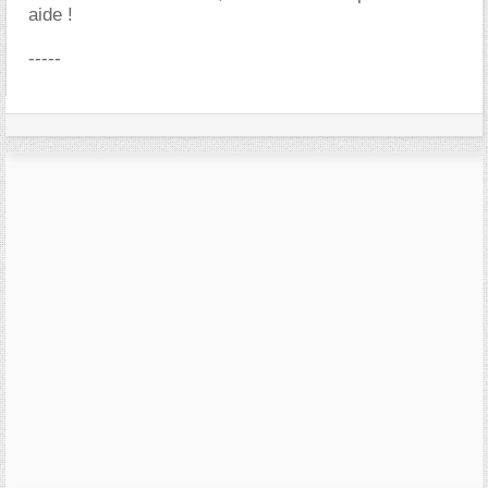
aide !
-----