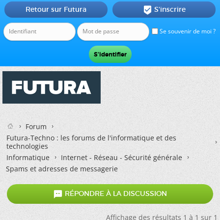
Retour sur Futura
S'inscrire

Se souvenir de moi ?
Forum
Futura-Techno : les forums de l'informatique et des
technologies
Informatique
Internet - Réseau - Sécurité générale
Spams et adresses de messagerie

RÉPONDRE À LA DISCUSSION
Affichage des résultats 1 à 1 sur 1