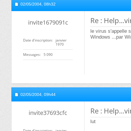
02/05/2004,
08h32
Re : Help...vi
invite1679091c
le virus s'appelle 
Windows ...par W
Date d'inscription
janvier
1970
Messages
5 090
02/05/2004,
09h44
Re : Help...vi
invite37693cfc
lut
Date d'inscription
janvier