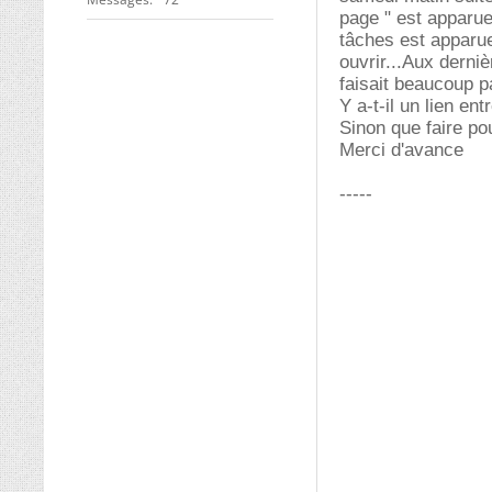
page " est apparue
tâches est apparue
ouvrir...Aux derniè
faisait beaucoup pa
Y a-t-il un lien en
Sinon que faire po
Merci d'avance
-----