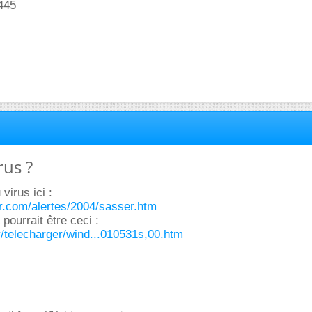
 445
rus ?
virus ici :
r.com/alertes/2004/sasser.htm
pourrait être ceci :
r/telecharger/wind...010531s,00.htm