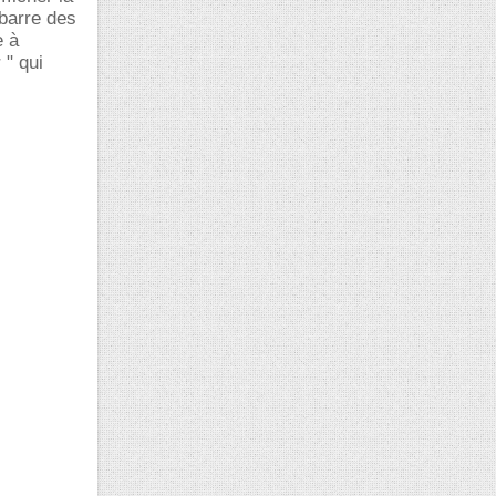
 barre des
e à
 " qui