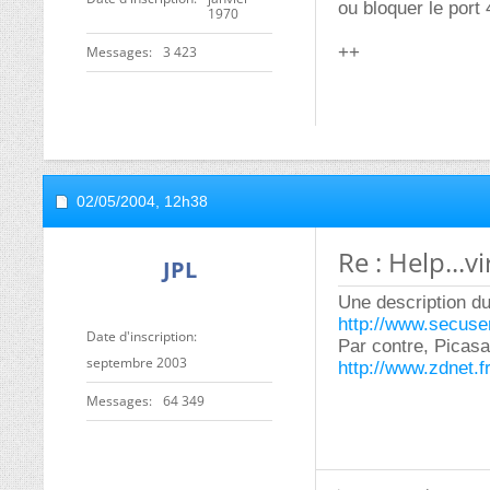
ou bloquer le port
1970
++
Messages
3 423
02/05/2004,
12h38
Re : Help...vi
JPL
Une description du 
http://www.secuse
Date d'inscription
Par contre, Picasa 
septembre 2003
http://www.zdnet.f
Messages
64 349