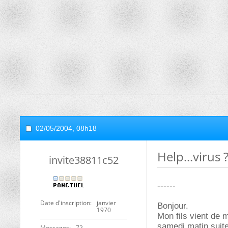
02/05/2004,
08h18
Help...virus 
invite38811c52
------
Date d'inscription
janvier
Bonjour.
1970
Mon fils vient de 
samedi matin suite
Messages
72