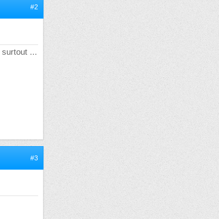
#2
surtout ...
#3