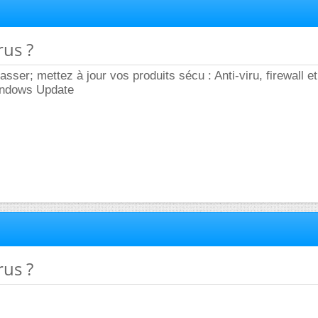
rus ?
sasser; mettez à jour vos produits sécu : Anti-viru, firewall et 
indows Update
rus ?