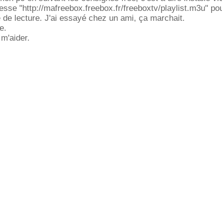
se "http://mafreebox.freebox.fr/freeboxtv/playlist.m3u" po
e de lecture. J'ai essayé chez un ami, ça marchait.
e.
m'aider.