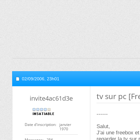
02/09/2006,
23h01
tv sur pc [F
invite4ac61d3e
------
Date d'inscription
janvier
Salut,
1970
J'ai une freebox e
regarder la tv sur 
Messages
256