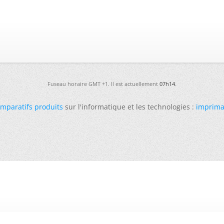
Fuseau horaire GMT +1. Il est actuellement
07h14
.
mparatifs produits
sur l'informatique et les technologies :
imprima
-
Futura
-
Archives
-
Conso
-