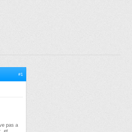
#1
ive pas a
, et