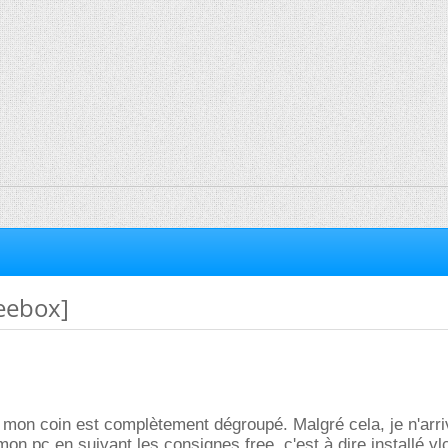
reebox]
t mon coin est complètement dégroupé. Malgré cela, je n'arr
mon pc en suivant les consignes free, c'est à dire installé vlc