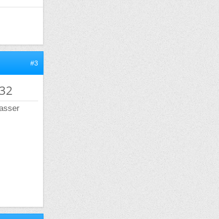
#3
n32
passer