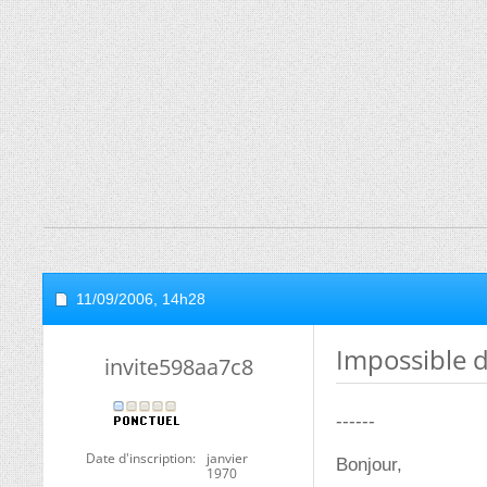
11/09/2006,
14h28
Impossible d
invite598aa7c8
------
Date d'inscription
janvier
Bonjour,
1970