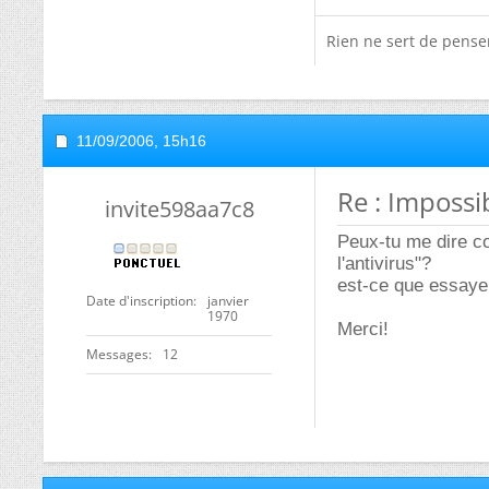
Rien ne sert de penser,
11/09/2006,
15h16
Re : Impossi
invite598aa7c8
Peux-tu me dire c
l'antivirus"?
est-ce que essayer
Date d'inscription
janvier
1970
Merci!
Messages
12