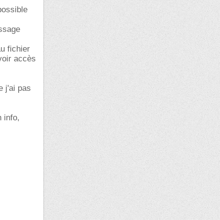
possible
essage
 fichier
voir accès
 j'ai pas
 info,