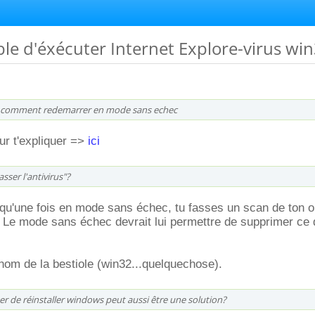
ble d'éxécuter Internet Explore-virus wi
e comment redemarrer en mode sans echec
our t'expliquer =>
ici
asser l'antivirus"?
e qu'une fois en mode sans échec, tu fasses un scan de ton o
. Le mode sans échec devrait lui permettre de supprimer ce q
nom de la bestiole (win32...quelquechose).
er de réinstaller windows peut aussi être une solution?