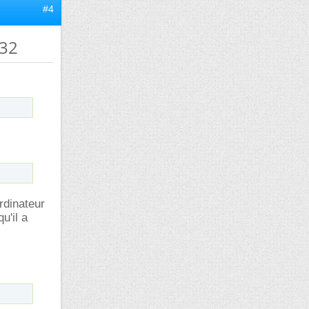
#4
n32
rdinateur
u'il a