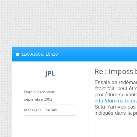
11/09/2006,
15h10
Re : Impossi
JPL
Essaie de redémar
étant fait, peut-êt
Date d'inscription
procédure suivante
septembre 2003
http://forums.fut
Si tu n'arrives pas
Messages
64 349
indiqués dans la p