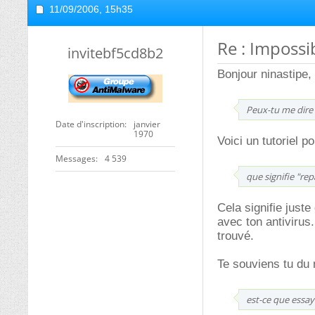
11/09/2006,
15h35
Re : Impossi
invitebf5cd8b2
Bonjour ninastipe,
Peux-tu me dir
Date d'inscription
janvier
1970
Voici un tutoriel p
Messages
4 539
que signifie "rep
Cela signifie just
avec ton antivirus
trouvé.
Te souviens tu du 
est-ce que essay