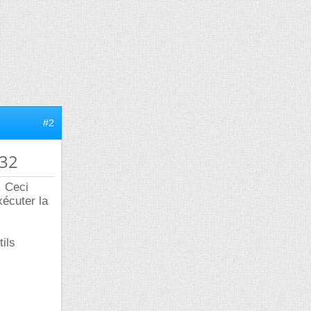
#2
n32
. Ceci
xécuter la
tils