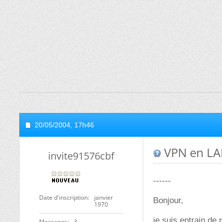
20/05/2004,
17h46
VPN en L
invite91576cbf
------
Date d'inscription
janvier
Bonjour,
1970
je suis entrain de
Messages
3