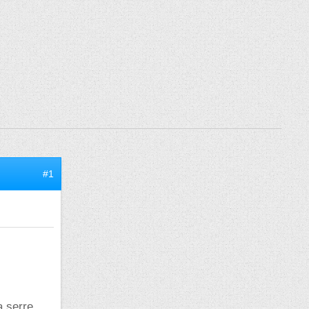
#1
a serre