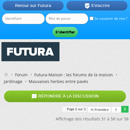
Retour sur Futura
S'inscrire

Se souvenir de moi ?
Forum
Futura-Maison : les forums de la maison
Jardinage
Mauvaises herbes entre pavés

RÉPONDRE À LA DISCUSSION
Page 2 sur 2
2
Première
Affichage des résultats 31 à 58 sur 58