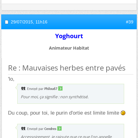
29/07/2015,
11h16
#39
Yoghourt
Animateur Habitat
Re : Mauvaises herbes entre pavés
'lo,
Envoyé par
Philou67
Pour moi, ça signifie : non synthétisé.
Du coup, pour toi, le purin d'ortie est limite limite
Envoyé par
Cendres
Accessoirement, je rajoute que ce que l'on appelle