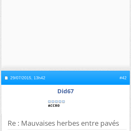
29/07/2015,
13h42
#42
Did67
Re : Mauvaises herbes entre pavés