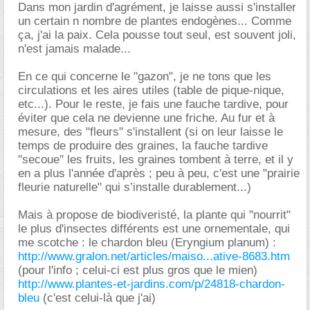
Dans mon jardin d'agrément, je laisse aussi s'installer
un certain n nombre de plantes endogènes... Comme
ça, j'ai la paix. Cela pousse tout seul, est souvent joli,
n'est jamais malade...
En ce qui concerne le "gazon", je ne tons que les
circulations et les aires utiles (table de pique-nique,
etc...). Pour le reste, je fais une fauche tardive, pour
éviter que cela ne devienne une friche. Au fur et à
mesure, des "fleurs" s'installent (si on leur laisse le
temps de produire des graines, la fauche tardive
"secoue" les fruits, les graines tombent à terre, et il y
en a plus l'année d'après ; peu à peu, c'est une "prairie
fleurie naturelle" qui s’installe durablement...)
Mais à propose de biodiveristé, la plante qui "nourrit"
le plus d'insectes différents est une ornementale, qui
me scotche : le chardon bleu (Eryngium planum) :
http://www.gralon.net/articles/maiso...ative-8683.htm
(pour l'info ; celui-ci est plus gros que le mien)
http://www.plantes-et-jardins.com/p/24818-chardon-
bleu
(c'est celui-là que j'ai)