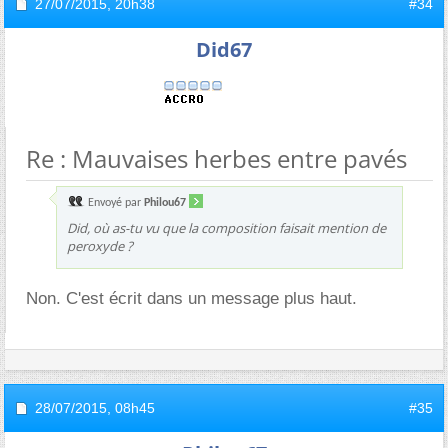
27/07/2015,
20h38
#34
Did67
Re : Mauvaises herbes entre pavés
Envoyé par
Philou67
Did, où as-tu vu que la composition faisait mention de
peroxyde ?
Non. C'est écrit dans un message plus haut.
28/07/2015,
08h45
#35