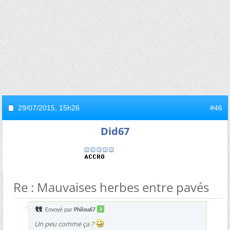
29/07/2015,
15h26
#46
Did67
Re : Mauvaises herbes entre pavés
Envoyé par
Philou67
Un peu comme ça ?