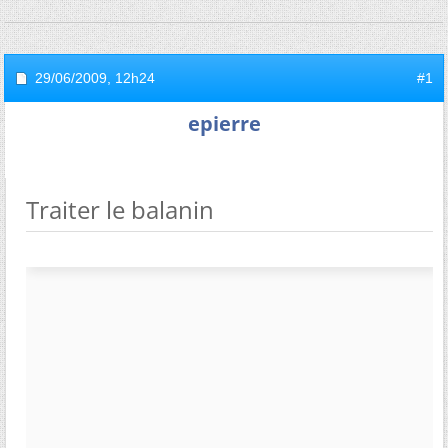
29/06/2009,
12h24
#1
epierre
Traiter le balanin