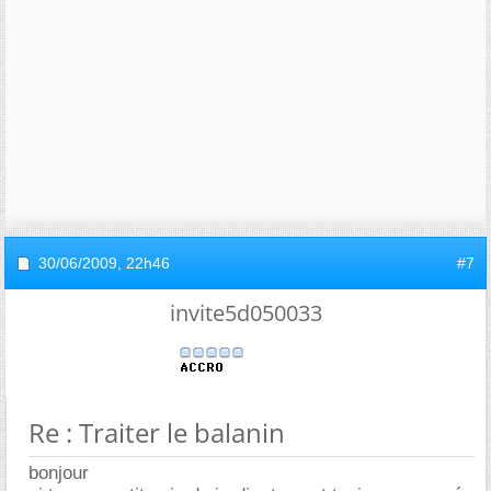
30/06/2009,
22h46
#7
invite5d050033
Re : Traiter le balanin
bonjour