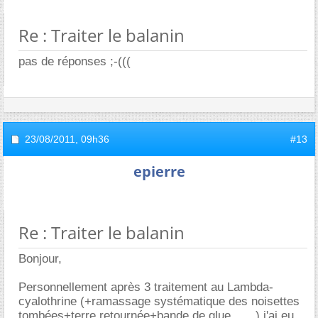
Re : Traiter le balanin
pas de réponses ;-(((
23/08/2011,
09h36
#13
epierre
Re : Traiter le balanin
Bonjour,
Personnellement après 3 traitement au Lambda-
cyalothrine (+ramassage systématique des noisettes
tombées+terre retournée+bande de glue.......) j'ai eu