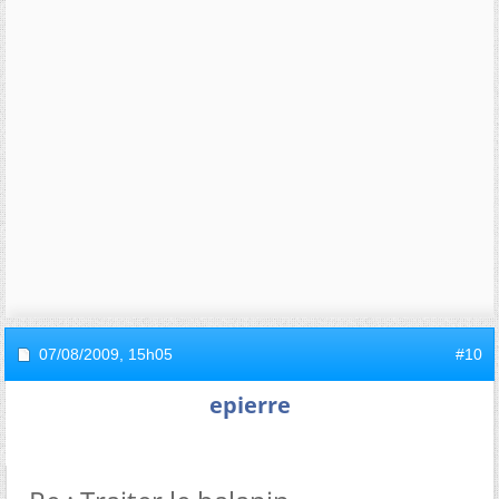
07/08/2009,
15h05
#10
epierre