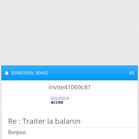
30/06/2009,
00h02
#5
invite41069c81
Re : Traiter la balanin
Bonjour,