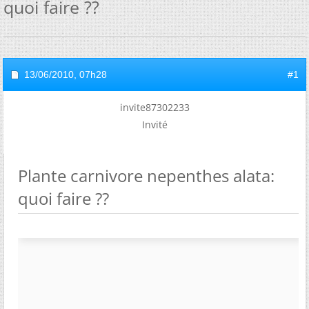
quoi faire ??
13/06/2010,
07h28
#1
invite87302233
Invité
Plante carnivore nepenthes alata:
quoi faire ??