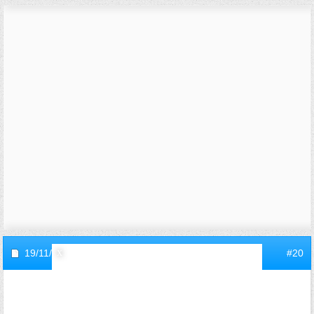
19/11/2010,
17h44
#20
invite87302233
Invité