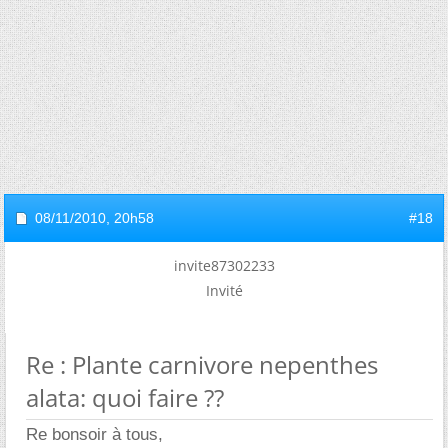
08/11/2010,
20h58
#18
invite87302233
Invité
Re : Plante carnivore nepenthes
alata: quoi faire ??
Re bonsoir à tous,