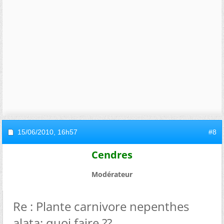
15/06/2010,
16h57
#8
Cendres
Modérateur
Re : Plante carnivore nepenthes
alata: quoi faire ??