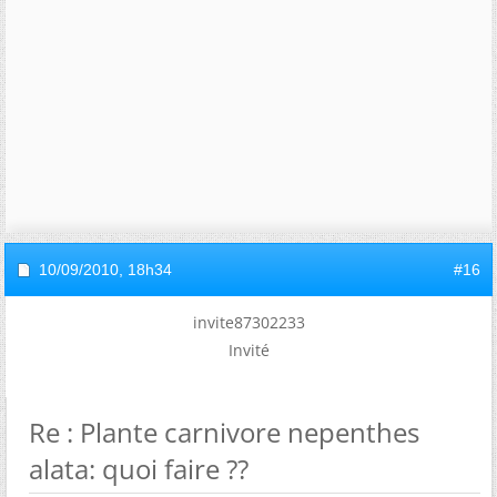
10/09/2010,
18h34
#16
invite87302233
Invité
Re : Plante carnivore nepenthes
alata: quoi faire ??