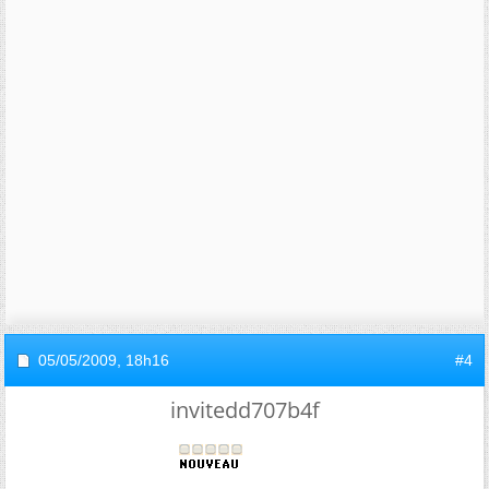
05/05/2009,
18h16
#4
invitedd707b4f