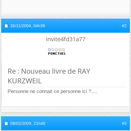
26/11/2004,
04h38
#2
invite4fd31a77
Re : Nouveau livre de RAY
KURZWEIL
Personne ne connait ce personne ici ?....
08/02/2009,
21h48
#3