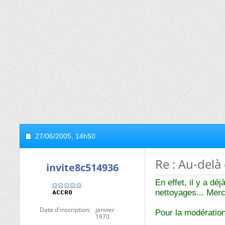
27/06/2005,
14h50
Re : Au-delà
invite8c514936
En effet, il y a dé
nettoyages... Merc
Date d'inscription
janvier
Pour la modération
1970