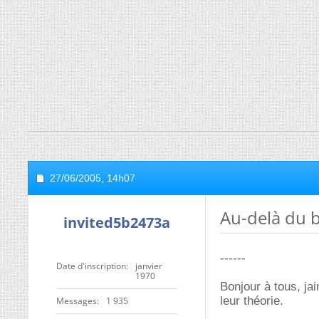
27/06/2005,
14h07
Au-delà du 
invited5b2473a
------
Date d'inscription
janvier
1970
Bonjour à tous, jai
leur théorie.
Messages
1 935