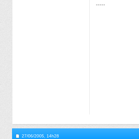
-----
27/06/2005,
14h28