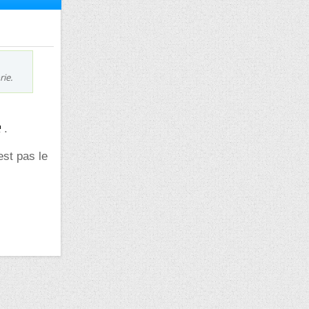
rie.
.
est pas le