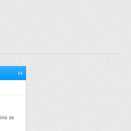
#1
lité de