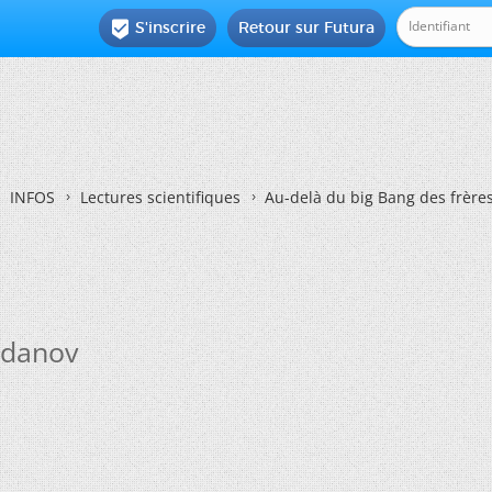
S'inscrire
Retour sur Futura

INFOS
Lectures scientifiques
Au-delà du big Bang des frèr
gdanov