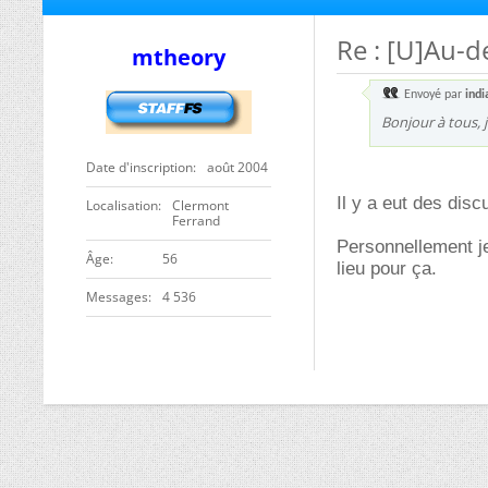
Re : [U]Au-d
mtheory
Envoyé par
indi
Bonjour à tous, j
Date d'inscription
août 2004
Il y a eut des dis
Localisation
Clermont
Ferrand
Personnellement je
ge
56
lieu pour ça.
Messages
4 536