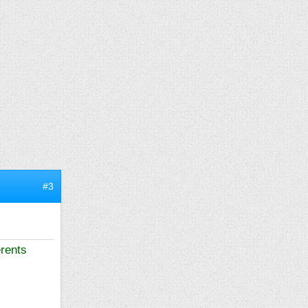
#3
érents