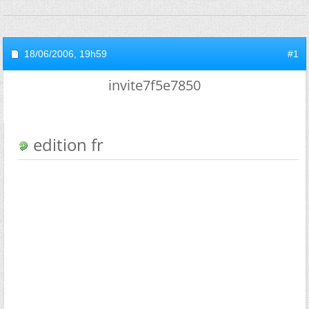
18/06/2006,
19h59
#1
invite7f5e7850
edition fr