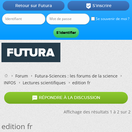
Retour sur Futura
S'inscrire

Se souvenir de moi ?
Forum
Futura-Sciences : les forums de la science
INFOS
Lectures scientifiques
edition fr

RÉPONDRE À LA DISCUSSION
Affichage des résultats 1 à 2 sur 2
edition fr