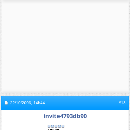
22/10/2006,
14h44
#13
invite4793db90