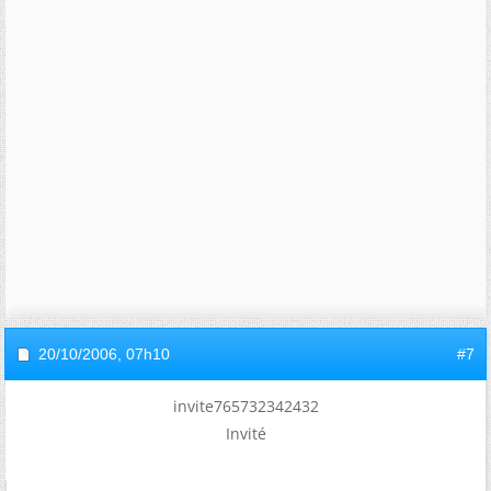
20/10/2006,
07h10
#7
invite765732342432
Invité