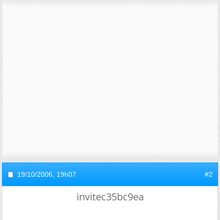
19/10/2006,
19h07
#2
invitec35bc9ea