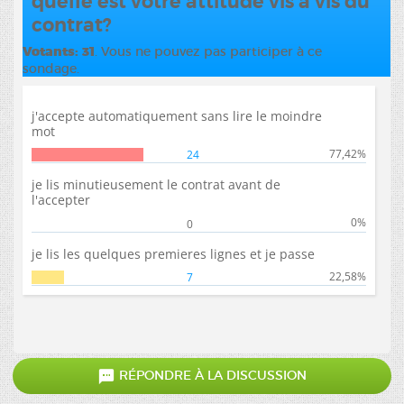
quelle est votre attitude vis à vis du
contrat?
Votants
31
. Vous ne pouvez pas participer à ce
sondage.
j'accepte automatiquement sans lire le moindre
mot
77,42%
24
je lis minutieusement le contrat avant de
l'accepter
0%
0
je lis les quelques premieres lignes et je passe
22,58%
7

RÉPONDRE À LA DISCUSSION