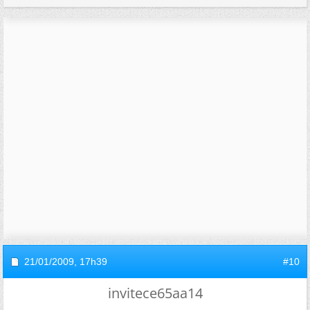
21/01/2009,
17h39
#10
invitece65aa14