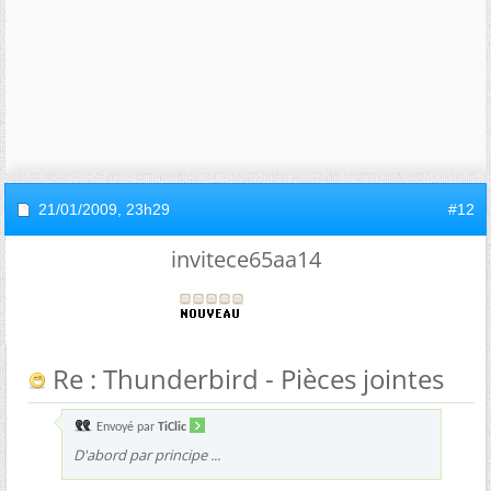
21/01/2009,
23h29
#12
invitece65aa14
Re : Thunderbird - Pièces jointes
Envoyé par
TiClic
D'abord par principe ...