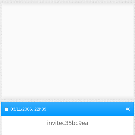
03/11/2006,
22h39
#6
invitec35bc9ea