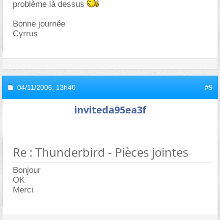
problème là dessus
Bonne journée
Cyrrus
04/11/2006,
13h40
#9
inviteda95ea3f
Re : Thunderbird - Pièces jointes
Bonjour
OK
Merci