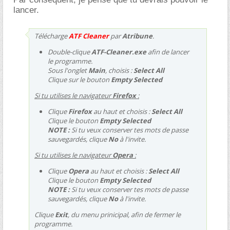
lancer.
Télécharge
ATF Cleaner
par
Atribune
.
Double-clique
ATF-Cleaner.exe
afin de lancer
le programme.
Sous l'onglet
Main
, choisis :
Select All
Clique sur le bouton
Empty Selected
Si tu utilises le navigateur
Firefox
:
Clique
Firefox
au haut et choisis :
Select All
Clique le bouton
Empty Selected
NOTE :
Si tu veux conserver tes mots de passe
sauvegardés, clique
No
à l'invite.
Si tu utilises le navigateur
Opera
:
Clique
Opera
au haut et choisis :
Select All
Clique le bouton
Empty Selected
NOTE :
Si tu veux conserver tes mots de passe
sauvegardés, clique
No
à l'invite.
Clique
Exit
, du menu prinicipal, afin de fermer le
programme.