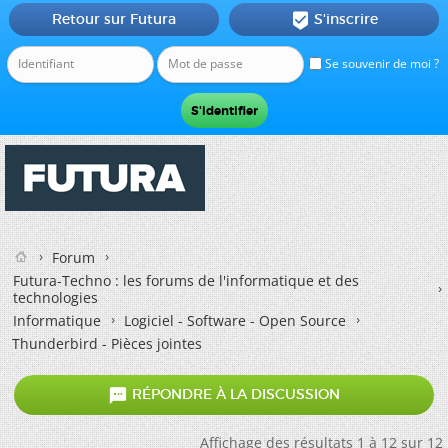
Retour sur Futura
S'inscrire

Se souvenir de moi ?
Forum
Futura-Techno : les forums de l'informatique et des
technologies
Informatique
Logiciel - Software - Open Source
Thunderbird - Pièces jointes

RÉPONDRE À LA DISCUSSION
Affichage des résultats 1 à 12 sur 12