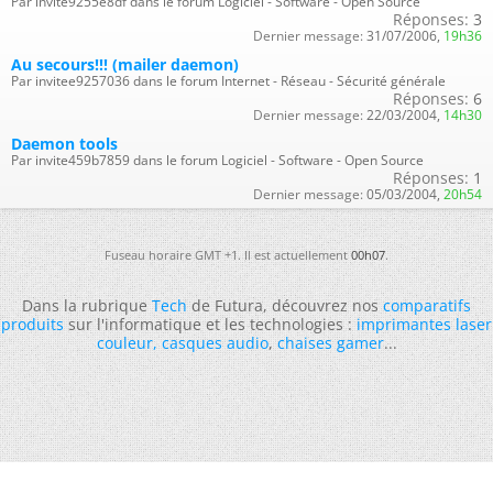
Par invite9255e8df dans le forum Logiciel - Software - Open Source
Réponses:
3
Dernier message:
31/07/2006,
19h36
Au secours!!! (mailer daemon)
Par invitee9257036 dans le forum Internet - Réseau - Sécurité générale
Réponses:
6
Dernier message:
22/03/2004,
14h30
Daemon tools
Par invite459b7859 dans le forum Logiciel - Software - Open Source
Réponses:
1
Dernier message:
05/03/2004,
20h54
Fuseau horaire GMT +1. Il est actuellement
00h07
.
Dans la rubrique
Tech
de Futura, découvrez nos
comparatifs
produits
sur l'informatique et les technologies :
imprimantes laser
couleur
,
casques audio
,
chaises gamer
...