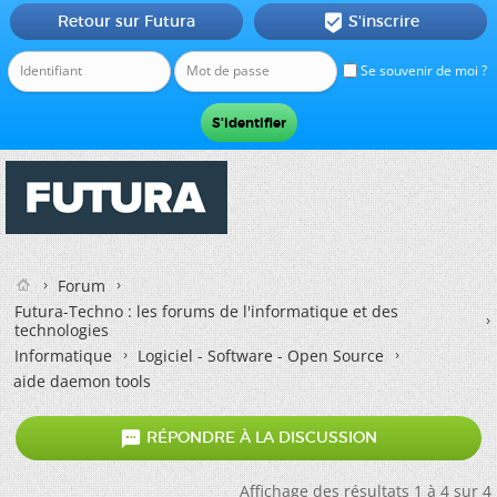
Retour sur Futura
S'inscrire

Se souvenir de moi ?
Forum
Futura-Techno : les forums de l'informatique et des
technologies
Informatique
Logiciel - Software - Open Source
aide daemon tools

RÉPONDRE À LA DISCUSSION
Affichage des résultats 1 à 4 sur 4