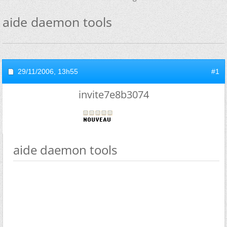
aide daemon tools
29/11/2006,
13h55
#1
invite7e8b3074
aide daemon tools