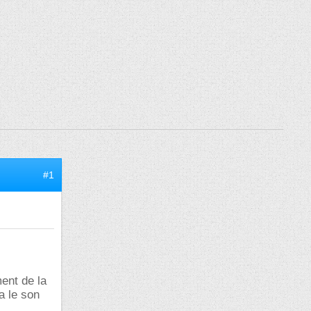
#1
ent de la
 a le son