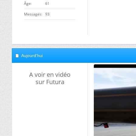
ge
61
Messages
93
Aujourd'hui
A voir en vidéo
sur Futura