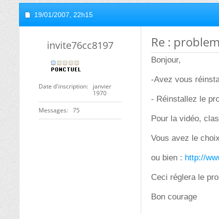
19/01/2007,
22h15
Re : problem
invite76cc8197
Bonjour,
-Avez vous réinstal
Date d'inscription
janvier
1970
- Réinstallez le p
Messages
75
Pour la vidéo, cla
Vous avez le choix
ou bien :
http://w
Ceci réglera le pr
Bon courage