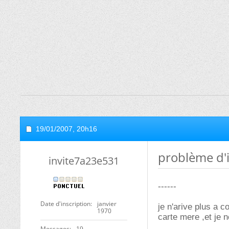
19/01/2007,
20h16
problème d'i
invite7a23e531
------
Date d'inscription
janvier
je n'arive plus a 
1970
carte mere ,et je n
Messages
19