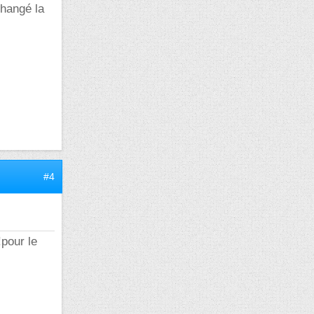
changé la
#4
!pour le